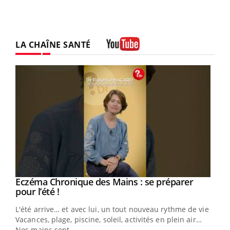
LA CHAÎNE SANTÉ
Youtube
Eczéma Chronique des Mains : se préparer
Youtube
Youtube
pour l’été !
L'été arrive… et avec lui, un tout nouveau rythme de vie !
Vacances, plage, piscine, soleil, activités en plein air…
Nos mains sont ...