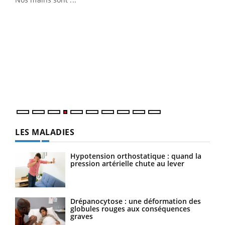
Dia
You
Le 
pers
ques
LES MALADIES
Hypotension orthostatique : quand la
pression artérielle chute au lever
Drépanocytose : une déformation des
globules rouges aux conséquences
graves