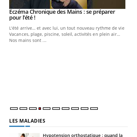
Eczéma Chronique des Mains : se préparer
Youtube
Youtube
pour l’été !
L'été arrive… et avec lui, un tout nouveau rythme de vie !
Vacances, plage, piscine, soleil, activités en plein air…
Nos mains sont ...
Dia
You
Le 
pers
ques
LES MALADIES
Hypotension orthostatique : quand la