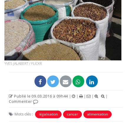
YVES JALABERT / FLICKR
Publié le 09.03.2016 à 09h44
|
|
|
|
|
Commenter
Mots clés :
légalisation
cancer
alimentation