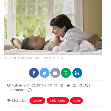
LUCAS ALLEN/MOOD BOARD/REX FEATURES
Publié le 04.02.2016 à 07h45
|
|
|
|
|
Commenter
Mots clés :
cancer
sédentarité
sexe