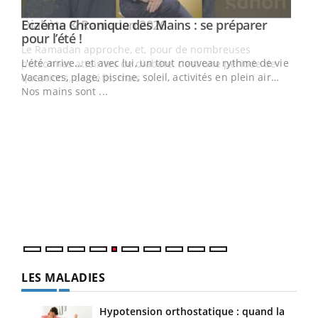
Youtube
Eczéma Chronique des Mains : se préparer
Diabète & Ramadan 2026
Youtube
Youtube
Youtube
pour l’été !
Le Ramadan approche, et, pour de nombreuses
L'été arrive… et avec lui, un tout nouveau rythme de vie !
personnes atteintes de diabète, c'est une période de
Vacances, plage, piscine, soleil, activités en plein air…
questions, de défis, mais ...
Nos mains sont ...
Un 
You
à l
Un é
mati
numé
LES MALADIES
Hypotension orthostatique : quand la