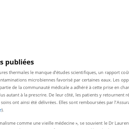
s publiées
res thermales le manque d’études scientifiques, un rapport coût-
contaminations microbiennes favorisé par certaines eaux. Les op
partie de la communauté médicale a adhéré à cette prise en char
us autant à la prescrire. De leur côté, les patients y retournent 
soins ont ainsi été délivrées. Elles sont remboursées par l’Assu
nd l’entreprise mise sur le bien
Eczéma chronique des
tube
Youtube
Youtube
Youtu
e global
quotidien (3/3)
e
).
 rendez-vous de la santé et de la
Dans cette vidéo, le Dr In
rmalisme comme une vieille médecine », se souvient le Dr Lauren
ité de vie au travail" de Pourquoi
dermatologue à Paris, vo