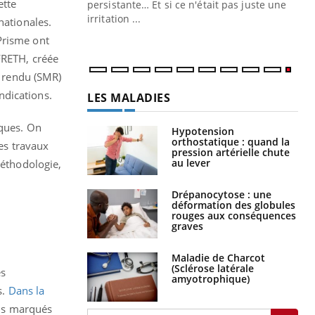
ette
ins au quotidien
persistante… Et si ce n'était pas juste une
irritation ...
nationales.
Prisme ont
FRETH, créée
l rendu (SMR)
ndications.
LES MALADIES
oques. On
Hypotension
orthostatique : quand la
Des travaux
pression artérielle chute
au lever
méthodologie,
Drépanocytose : une
déformation des globules
rouges aux conséquences
graves
Maladie de Charcot
(Sclérose latérale
es
amyotrophique)
s.
Dans la
lus marqués