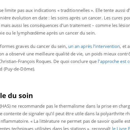
limite pas aux indications « traditionnelles ». Elle tente aussi d’
ère évolution en date : les soins après un cancer. Les cures pou
 mais aussi les conséquences d’un traitement – comme les lésio
pie ou le lymphœdème après un cancer du sein.
formes graves du cancer du sein,
un an après l’intervention
, et 
n a observé une meilleure qualité de vie, un poids mieux contr
Christian-François Roques. De quoi conclure que
l’approche est c
nd (Puy-de-Dôme).
lle du soin
 (HAS) ne recommande pas le thermalisme dans la prise en char
se contente de signaler qu’il peut être utile dans la polyarthrite 
flammatoire. « La littérature ne permet pas de savoir quelle est
rentes techniques utilisées dans les stations », reconnaît
le Livre 