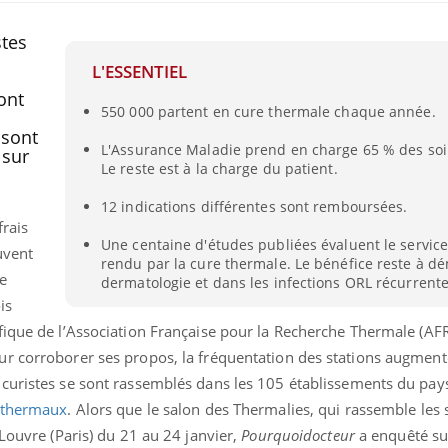
tes
L'ESSENTIEL
s
ont
550 000 partent en cure thermale chaque année.
 sont
L'Assurance Maladie prend en charge 65 % des so
 sur
Le reste est à la charge du patient.
12 indications différentes sont remboursées.
rais
Une centaine d'études publiées évaluent le servic
uvent
rendu par la cure thermale. Le bénéfice reste à d
e
dermatologie et dans les infections ORL récurrente
is
fique de l’Association Française pour la Recherche Thermale (AFR
r corroborer ses propos, la fréquentation des stations augment
curistes se sont rassemblés dans les 105 établissements du pays
s thermaux
. Alors que le salon des Thermalies, qui rassemble les 
 Louvre (Paris) du 21 au 24 janvier,
Pourquoidocteur
a enquêté su