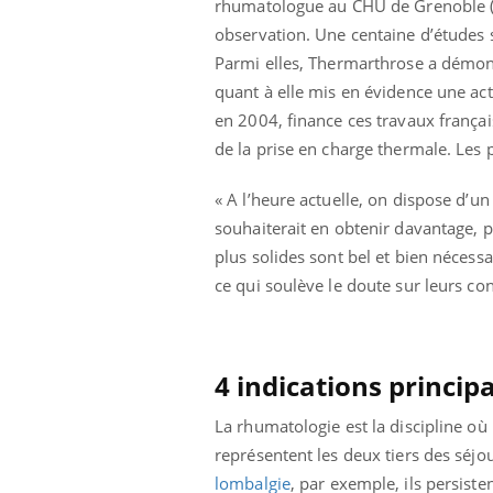
rhumatologue au CHU de Grenoble (Isè
ère de bilan de
Doc
épisode, une ...
« jumeau
dire
observation. Une centaine d’études s
Parmi elles, Thermarthrose a démont
quant à elle mis en évidence une ac
en 2004, finance ces travaux françai
de la prise en charge thermale. Les
« A l’heure actuelle, on dispose d’u
souhaiterait en obtenir davantage, pl
plus solides sont bel et bien nécess
ce qui soulève le doute sur leurs co
4 indications princip
La rhumatologie est la discipline où
représentent les deux tiers des séjou
lombalgie
, par exemple, ils persiste