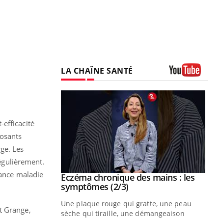
LA CHAÎNE SANTÉ
Youtube
efficacité
posants
ge. Les
régulièrement.
rance maladie
 mains : au
Eczéma chronique des mains : les
Youtube
be
Youtube
symptômes (2/3)
ès Zaraa,
Une plaque rouge qui gratte, une peau
t Grange,
us explique
sèche qui tiraille, une démangeaison