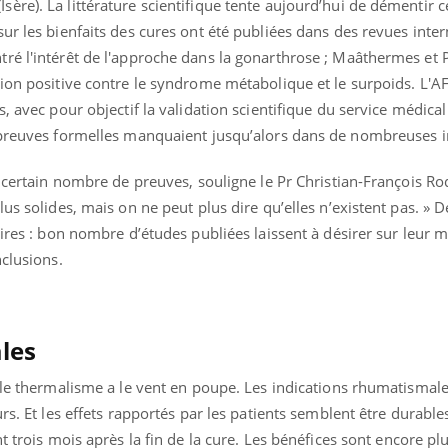
re). La littérature scientifique tente aujourd’hui de démentir c
teur reçoivent Régis Blugeon, DRH et
comment protéger vos ma
cteur ...
et éviter les ...
ur les bienfaits des cures ont été publiées dans des revues inter
ré l'intérêt de l'approche dans la gonarthrose ; Maâthermes et 
tion positive contre le syndrome métabolique et le surpoids. L'A
s, avec pour objectif la validation scientifique du service médica
 preuves formelles manquaient jusqu’alors dans de nombreuses i
n certain nombre de preuves, souligne le Pr Christian-François R
us solides, mais on ne peut plus dire qu’elles n’existent pas. » 
aires : bon nombre d’études publiées laissent à désirer sur leur 
nclusions.
ales
 le thermalisme a le vent en poupe. Les indications rhumatismal
rs. Et les effets rapportés par les patients semblent être durable
nt trois mois après la fin de la cure. Les bénéfices sont encore p