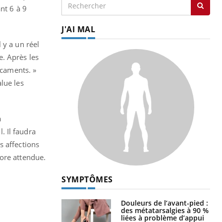
nt 6 à 9
J'AI MAL
 y a un réel
. Après les
caments. »
lue les
a
. Il faudra
s affections
core attendue.
SYMPTÔMES
Douleurs de l’avant-pied :
des métatarsalgies à 90 %
liées à problème d’appui