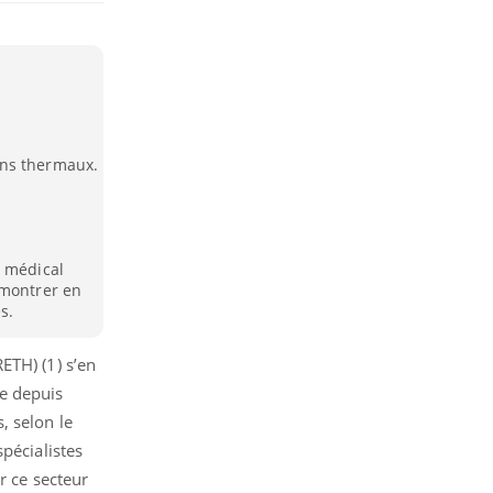
ins thermaux.
e médical
émontrer en
s.
ETH) (1) s’en
e depuis
, selon le
spécialistes
r ce secteur