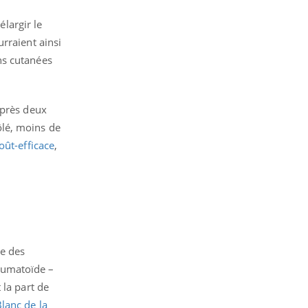
élargir le
rraient ainsi
ns cutanées
après deux
ôlé, moins de
oût-efficace
,
ge des
rhumatoïde –
 la part de
Blanc de la