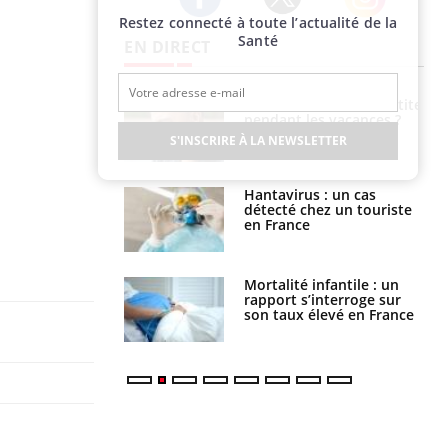
Restez connecté à toute l’actualité de la
Twitter
Facebook
Instagram
Santé
EN DIRECT
nt est-il trop
Comment éviter une otite
e ou simplement
pendant les vacances ?
pathique ?
S'INSCRIRE À LA NEWSLETTER
eunes enfants :
Hantavirus : un cas
rousse à
détecté chez un touriste
ie pour les
en France
s ?
e métabolique :
Mortalité infantile : un
nt les meilleurs
rapport s’interroge sur
s physiques ?
son taux élevé en France