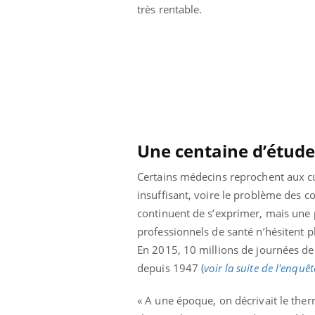
très rentable.
Une centaine d’étude
Certains médecins reprochent aux cu
insuffisant, voire le problème des 
continuent de s’exprimer, mais une 
professionnels de santé n’hésitent pl
En 2015, 10 millions de journées de 
Youtube
ue » pour
COUP DE FOOD sur le diabète
Qua
Youtube
You
médecine
êtr
depuis 1947 (
voir la suite de l'enquêt
Coup de food sur le diabète, c'est votre
"Les
nouveau rendez-vous culinaire qui
« A une époque, on décrivait le the
 groupe
qual
bouscule les idées reçues ! Dans cet