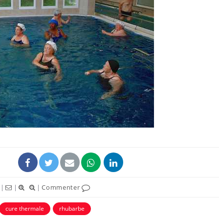
Mon enfa
sensibl
très em
Bébés, j
quelle t
pharmac
vacance
Syndrom
quels so
exercice
|
|
|
Commenter
cure thermale
rhubarbe