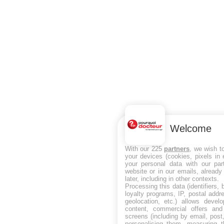
Welcome
With our 225
partners
, we wish t
your devices (cookies, pixels in
your personal data with our par
website or in our emails, alread
later, including in other contexts.
Processing this data (identifiers,
loyalty programs, IP, postal add
geolocation, etc.) allows devel
content, commercial offers an
screens (including by email, pos
personalising them, measuring t