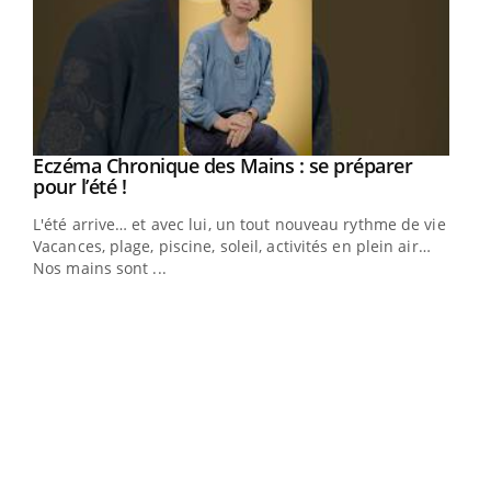
Eczéma Chronique des Mains : se préparer
Youtube
Youtube
pour l’été !
L'été arrive… et avec lui, un tout nouveau rythme de vie !
Vacances, plage, piscine, soleil, activités en plein air…
Nos mains sont ...
Dia
You
Le 
pers
ques