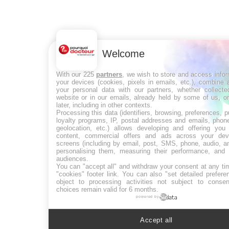
Welcome
With our 225
partners
, we wish to store and access info
your devices (cookies, pixels in emails, etc.), combine
your personal data with our partners, whether collecte
website or in our emails, already held by some of us, o
later, including in other contexts.
Processing this data (identifiers, browsing, preferences, 
loyalty programs, IP, postal addresses and emails, phon
geolocation, etc.) allows developing and offering you 
content, commercial offers and ads across your de
screens (including by email, post, SMS, phone, audio, a
personalising them, measuring their performance, and 
audiences.
You can "accept all" and withdraw your consent at any ti
"cookies" footer link
. You can also "set detailed prefere
object to processing activities not subject to conse
choices remain valid for 6 months.
powered by
Accept all