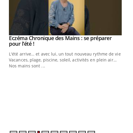
Eczéma Chronique des Mains : se préparer
Youtube
Youtube
pour l’été !
L'été arrive… et avec lui, un tout nouveau rythme de vie !
Vacances, plage, piscine, soleil, activités en plein air…
Nos mains sont ...
Dia
You
Le 
pers
ques