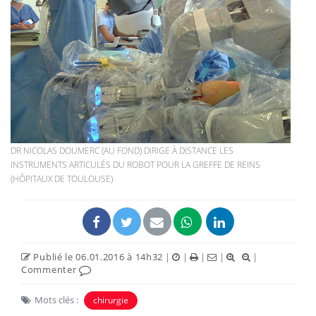
DR NICOLAS DOUMERC (AU FOND) DIRIGE À DISTANCE LES
INSTRUMENTS ARTICULÉS DU ROBOT POUR LA GREFFE DE REINS
(HÔPITAUX DE TOULOUSE)
Publié le 06.01.2016 à 14h32
|
|
|
|
|
Commenter
Mots clés :
chirurgie