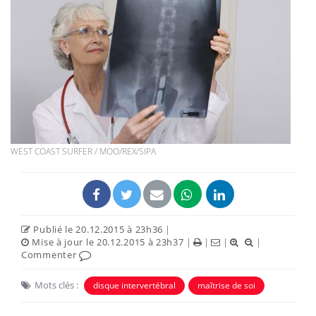
WEST COAST SURFER / MOO/REX/SIPA
Publié le 20.12.2015 à 23h36
|
Mise à jour le 20.12.2015 à 23h37
|
|
|
|
Commenter
Mots clés :
disque intervertébral
maîtrise de soi