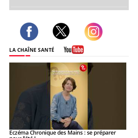
Twitter
Facebook
Instagram
LA CHAÎNE SANTÉ
Youtube
Eczéma Chronique des Mains : se préparer
Youtube
Youtube