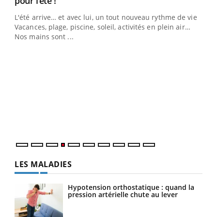
pour l’été !
L'été arrive… et avec lui, un tout nouveau rythme de vie !
Vacances, plage, piscine, soleil, activités en plein air…
Nos mains sont ...
Dia
You
Le 
pers
ques
LES MALADIES
Hypotension orthostatique : quand la
pression artérielle chute au lever