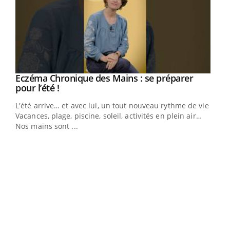
Eczéma Chronique des Mains : se préparer
Youtube
Youtube
pour l’été !
L'été arrive… et avec lui, un tout nouveau rythme de vie !
Vacances, plage, piscine, soleil, activités en plein air…
Nos mains sont ...
Dia
You
Le 
pers
ques