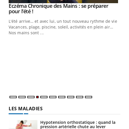
Eczéma Chronique des Mains : se préparer
Youtube
Youtube
pour l’été !
L'été arrive… et avec lui, un tout nouveau rythme de vie !
Vacances, plage, piscine, soleil, activités en plein air…
Nos mains sont ...
Dia
You
Le 
pers
ques
LES MALADIES
Hypotension orthostatique : quand la
pression artérielle chute au lever