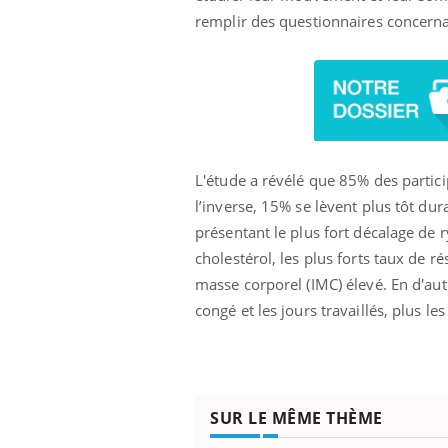
 oublier les
Chikungunya, dengue,
remplir des questionnaires concerna
n vacances ?
West Nile : que se passe-
t-il dans le sud de la
France ?
L'étude a révélé que 85% des particip
l’inverse, 15% se lèvent plus tôt du
présentant le plus fort décalage de 
cholestérol, les plus forts taux de ré
masse corporel (IMC) élevé. En d'aut
congé et les jours travaillés, plus l
SUR LE MÊME THÈME