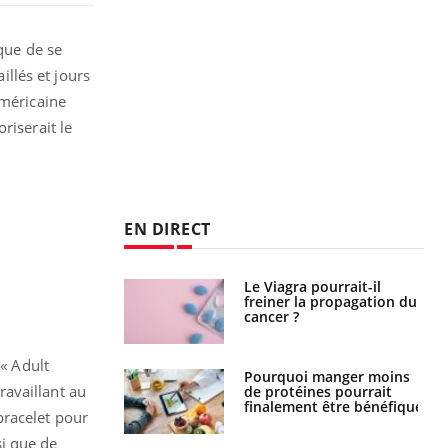
 que de se
illés et jours
américaine
riserait le
EN DIRECT
 fin du comprimé
Le Viagra pourrait-il
 jours se profile-t-
freiner la propagation du
n ?
cancer ?
 « Adult
i votre ventre
Pourquoi manger moins
ravaillant au
il les premiers
de protéines pourrait
 vos vacances ?
finalement être bénéfique
bracelet pour
i que de