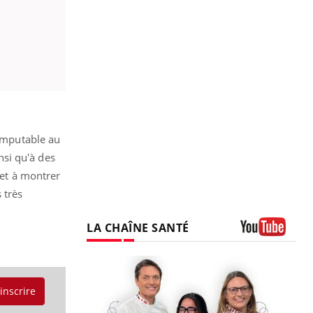
 imputable au
nsi qu'à des
 et à montrer
 très
LA CHAÎNE SANTÉ
Youtube
'inscrire