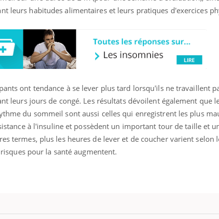
La sieste empêche-t-elle
Fortes c
nt leurs habitudes alimentaires et leurs pratiques d'exercices p
de dormir la nuit ?
pourquo
noyade g
ants ont tendance à se lever plus tard lorsqu'ils ne travaillent p
rant leurs jours de congé. Les résultats dévoilent également que 
rythme du sommeil sont aussi celles qui enregistrent les plus ma
sistance à l'insuline et possèdent un important tour de taille et u
res termes, plus les heures de lever et de coucher varient selon l
es risques pour la santé augmentent.