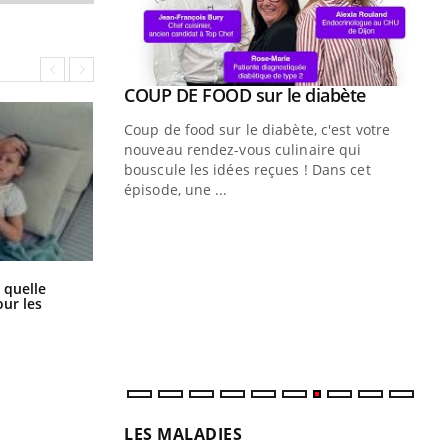
Youtube
ue » pour
COUP DE FOOD sur le diabète
Youtube
médecine
Coup de food sur le diabète, c'est votre
nouveau rendez-vous culinaire qui
n groupe
bouscule les idées reçues ! Dans cet
ière de bilan de
épisode, une ...
« jumeau
Qu
You
êtr
"Le
Syndrome métabolique : quels sont
 quelle
les meilleurs exercices physiques ?
qua
ur les
Doc
dir
LES MALADIES