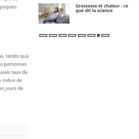
haleurs :
Grossesse et chaleur : ce
hysiques.
i le risque de
que dit la science
rimpe-t-il ?
as, tandis quà
les personnes
uvais taux de
n indice de
es jours de