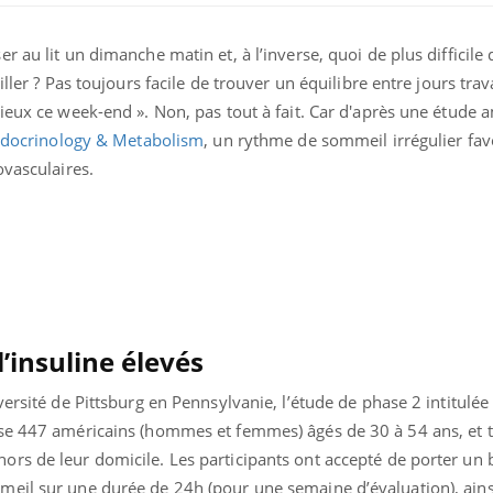
 au lit un dimanche matin et, à l’inverse, quoi de plus difficile
ller ? Pas toujours facile de trouver un équilibre entre jours trava
ieux ce week-end ». Non, pas tout à fait. Car d'après une étude 
Endocrinology & Metabolism
, un rythme de sommeil irrégulier favo
ovasculaires.
Les médicaments GLP-1
VIH : la
protègent-ils aussi les os
tous les
?
elle enfi
l’insuline élevés
ersité de Pittsburg en Pennsylvanie, l’étude de phase 2 intitulée
Cytomégalovirus : ce qui
Pourquo
se 447 américains (hommes et femmes) âgés de 30 à 54 ans, et t
change dans la prise en
gâche-t-
charge des femmes
jours de
rs de leur domicile. Les participants ont accepté de porter un 
enceintes
eil sur une durée de 24h (pour une semaine d’évaluation), ains