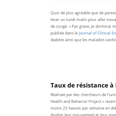
Quoi de plus agréable que de paresser
lever un lundi matin pour aller travai
de congé. « Pas grave, je dormirai m
publiée dans le
Journal of Clinical 
diabète ainsi que les maladies cardi
 infantile : un
Toujours connectés :
s’interroge sur
comment le travail
 élevé en France
empiète de plus en plus
Taux de résistance à 
sur nos soirées
Réalisée par des chercheurs de l’univ
 à risque : ce jus
Cancer colorectal : une
Health and Behavior Project » recen
ttire l'attention
stratégie simple aurait
cheurs
changé la donne au Pays
moins 25 heures par semaine en deho
basque
étudier leur mouvement et leur somm