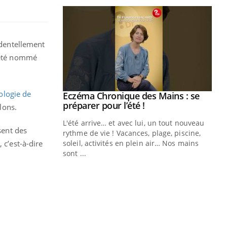
identellement
a été nommé
iologie de
ale : et si on
Eczéma Chronique des Mains : se
Youtube
ube
Youtube
préparer pour l’été !
lons.
e diabète de type 2
L'été arrive… et avec lui, un tout nouveau
sent des
çues chez les
rythme de vie ! Vacances, plage, piscine,
 c’est-à-dire
ez les soignants.
soleil, activités en plein air… Nos mains
sont ...
Di
You
Le 
nom
dia
défi