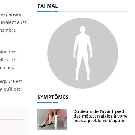
J'AI MAL
r expansion
urraient aussi
e nombre
sion des
les, les
ulteurs.
piquûre est
 qu’il est
SYMPTÔMES
Douleurs de l’avant-pied :
des métatarsalgies à 90 %
liées à problème d’appui