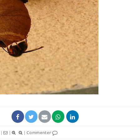
Comment oublier les
Chikung
écrans en vacances ?
West Nil
t-il dan
France ?
Toujours connectés :
Les méd
comment le travail
protègen
empiète de plus en plus
?
sur nos soirées
Cancer colorectal : une
Cytomég
stratégie simple aurait
change d
changé la donne au Pays
charge 
basque
enceint
|
|
|
Commenter