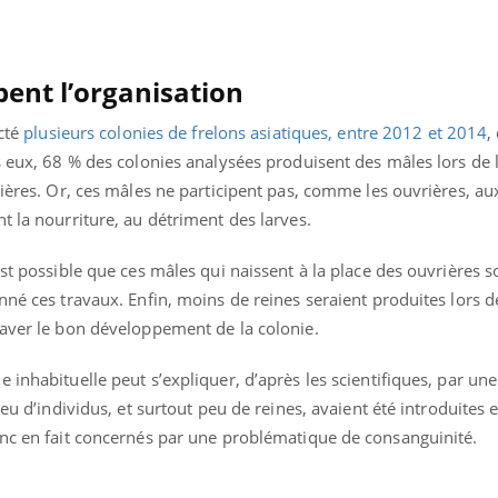
bent l’organisation
ecté
plusieurs colonies de frelons asiatiques, entre 2012 et 2014
,
s eux, 68 % des colonies analysées produisent des mâles lors de 
rières. Or, ces mâles ne participent pas, comme les ouvrières, aux
t la nourriture, au détriment des larves.
st possible que ces mâles qui naissent à la place des ouvrières so
nné ces travaux. Enfin, moins de reines seraient produites lors d
raver le bon développement de la colonie.
inhabituelle peut s’expliquer, d’après les scientifiques, par une
peu d’individus, et surtout peu de reines, avaient été introduites
onc en fait concernés par une problématique de consanguinité.