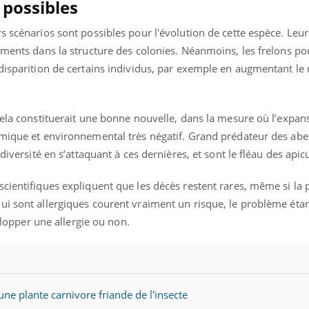
 possibles
s scénarios sont possibles pour l'évolution de cette espèce. Leu
ements dans la structure des colonies. Néanmoins, les frelons po
 disparition de certains individus, par exemple en augmentant l
cela constituerait une bonne nouvelle, dans la mesure où l’expan
mique et environnemental très négatif. Grand prédateur des abeil
diversité en s’attaquant à ces dernières, et sont le fléau des apic
cientifiques expliquent que les décès restent rares, même si la 
i sont allergiques courent vraiment un risque, le problème étant
velopper une allergie ou non.
une plante carnivore friande de l'insecte