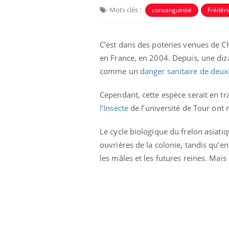
Mots clés :
consanguinité
Frédéri
C’est dans des poteries venues de Ch
en France, en 2004. Depuis, une diz
comme un
danger sanitaire de deux
Cependant, cette espèce serait en tr
Eczéma Chronique des Mains :
Car
Youtube
You
Youtube
expliquer ma maladie
pré
l’Insecte
de l’université de Tour ont
Il y a des sujets qui sont faciles à aborder...
Fati
Le cycle biologique du frelon asiati
d'autres non ! D'un côté, poser des
mêm
ouvrières de la colonie, tandis qu’en
questions sur la maladie d'un proche c'est
care
montrer ...
...
les mâles et les futures reines. Mais