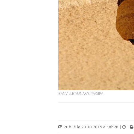
Hantavirus : un cas
détecté chez un touriste
en France
Mortalité infantile : un
rapport s’interroge sur
son taux élevé en France
Grossesse à risque : ce jus
naturel attire l'attention
BANVILLET/UNAF/SIPA/SIPA
des chercheurs
Publié le 20.10.2015 à 18h28
|
|