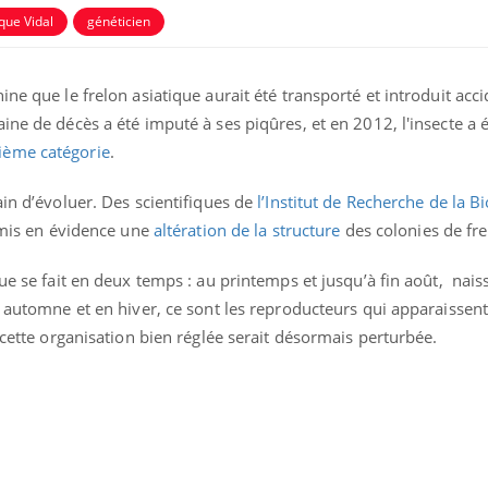
que Vidal
généticien
ine que le frelon asiatique aurait été transporté et introduit acc
aine de décès a été imputé à ses piqûres, et en 2012, l'insecte 
ième catégorie
.
ain d’évoluer. Des scientifiques de
l’Institut de Recherche de la B
ence en fer : comprendre pour
Insuline & Charge ment
tube
Youtube
Youtube
Yout
venir
osait en parler??
 mis en évidence une
altération de la structure
des colonies de fre
gue, irritabilité, brouillard mental ou
En 2026, l'insuline dans l
que se fait en deux temps : au printemps et jusqu’à fin août, nais
e alopécie… Les symptômes de la
reste entourée d'idées re
 automne et en hiver, ce sont les reproducteurs qui apparaissent,
nce en fer sont multiples ce qui la rend
patients comme parfois ch
 cette organisation bien réglée serait désormais perturbée.