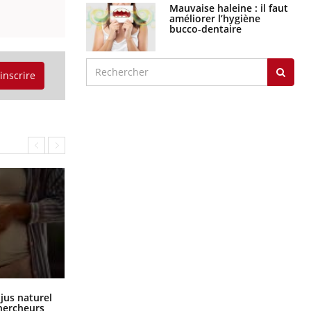
Mauvaise haleine : il faut
améliorer l’hygiène
bucco-dentaire
'inscrire
Comment oublier les écrans en
 jus naturel
vacances ?
chercheurs