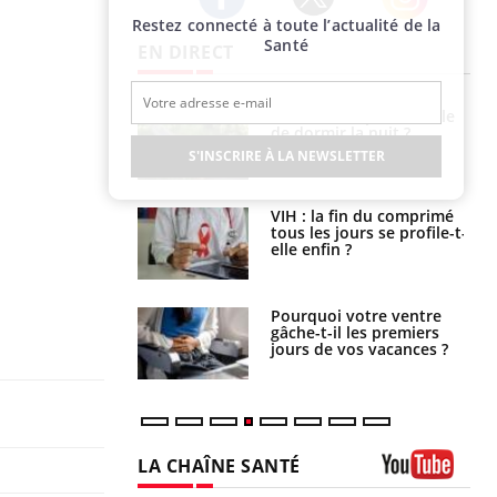
Restez connecté à toute l’actualité de la
Twitter
Facebook
Instagram
Santé
EN DIRECT
unya, dengue,
La sieste empêche-t-elle
e : que se passe-
de dormir la nuit ?
s le sud de la
S'INSCRIRE À LA NEWSLETTER
icaments GLP-1
VIH : la fin du comprimé
t-ils aussi les os
tous les jours se profile-t-
elle enfin ?
alovirus : ce qui
Pourquoi votre ventre
ans la prise en
gâche-t-il les premiers
des femmes
jours de vos vacances ?
es
LA CHAÎNE SANTÉ
Youtube