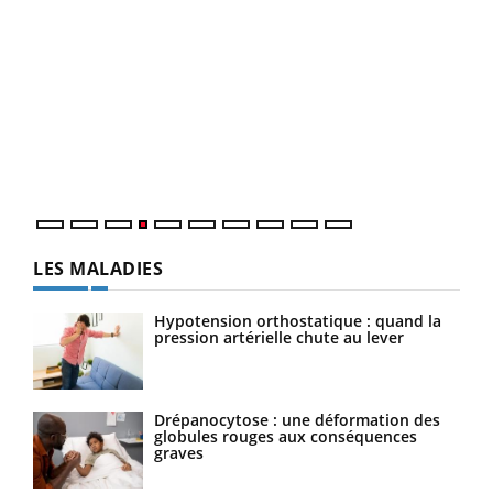
Youtube
Diabète & Ramadan 2026
Un 
Youtube
You
à l
Le Ramadan approche, et, pour de nombreuses
Un é
personnes atteintes de diabète, c'est une période de
mati
questions, de défis, mais ...
numé
LES MALADIES
Hypotension orthostatique : quand la
pression artérielle chute au lever
Drépanocytose : une déformation des
globules rouges aux conséquences
graves