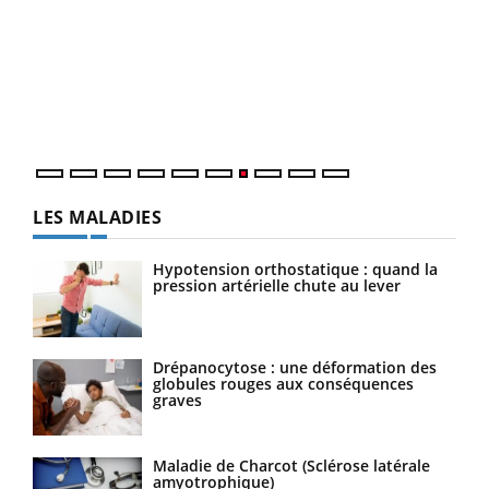
Qua
You
"Les
trav
DRH 
LES MALADIES
Hypotension orthostatique : quand la
pression artérielle chute au lever
Drépanocytose : une déformation des
globules rouges aux conséquences
graves
Maladie de Charcot (Sclérose latérale
amyotrophique)