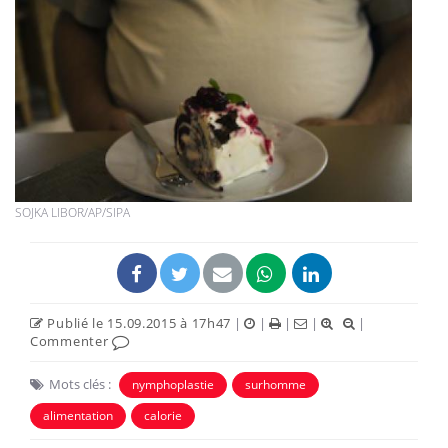
SOJKA LIBOR/AP/SIPA
Publié le 15.09.2015 à 17h47
|
|
|
|
|
Commenter
Mots clés :
nymphoplastie
surhomme
alimentation
calorie