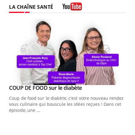
LA CHAÎNE SANTÉ
Youtube
Youtube
cès
COUP DE FOOD sur le diabète
Youtube
Coup de food sur le diabète, c'est votre nouveau rendez-
 en
vous culinaire qui bouscule les idées reçues ! Dans cet
u
épisode, une ...