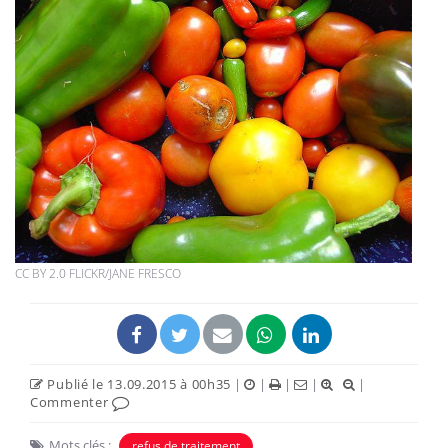
CC BY 2.0 FLICKR/JANE FRESCO
Publié le 13.09.2015 à 00h35
|
|
|
|
|
Commenter
Mots clés :
refus de traitement