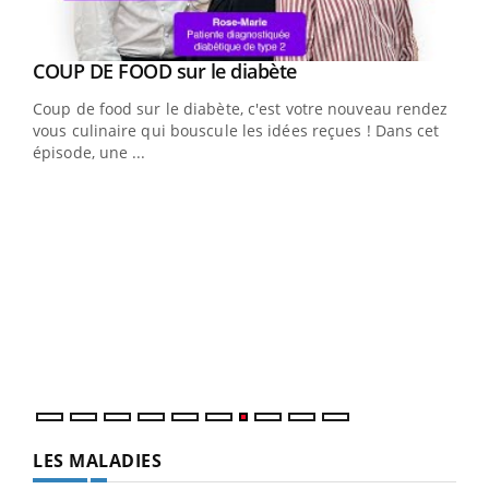
Youtube
Yout
COUP DE FOOD sur le diabète
Quand l’entreprise mise sur le bien être global
Youtube
Youtube
Coup de food sur le diabète, c'est votre nouveau rendez-
"Les rendez-vous de la santé et de la qualité de vie au
vous culinaire qui bouscule les idées reçues ! Dans cet
travail" de Pourquoi Docteur reçoivent Régis Blugeon,
épisode, une ...
DRH et directeur ...
Ecz
You
(3/3
Dans
vous
quot
LES MALADIES