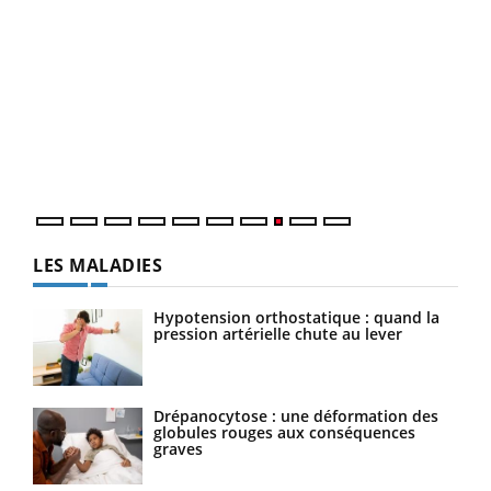
Ecz
You
(3/3
Dans
vous
quot
LES MALADIES
Hypotension orthostatique : quand la
pression artérielle chute au lever
Drépanocytose : une déformation des
globules rouges aux conséquences
graves