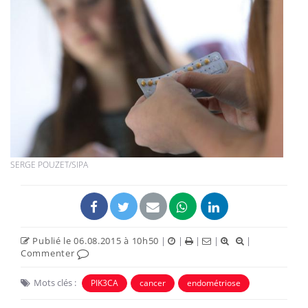
SERGE POUZET/SIPA
Publié le 06.08.2015 à 10h50
|
|
|
|
|
Commenter
Mots clés :
PIK3CA
cancer
endométriose