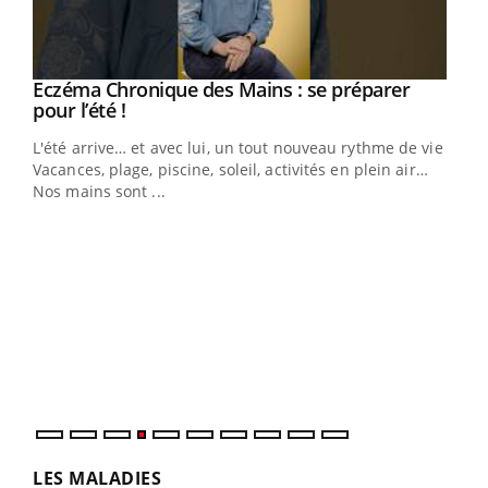
Eczéma Chronique des Mains : se préparer
Youtube
Youtube
pour l’été !
L'été arrive… et avec lui, un tout nouveau rythme de vie !
Vacances, plage, piscine, soleil, activités en plein air…
Nos mains sont ...
Dia
You
Le 
pers
ques
LES MALADIES