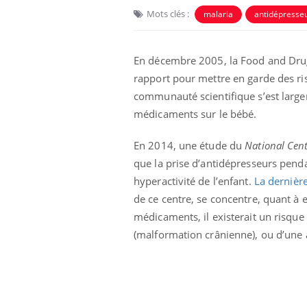
Mots clés :
malaria
antidépresse
En décembre 2005, la Food and Drug
rapport pour mettre en garde des ri
communauté scientifique s’est largem
médicaments sur le bébé.
Eczéma Chronique des Mains :
Car
Youtube
You
Youtube
expliquer ma maladie
pré
En 2014, une étude du
National Cent
que la prise d’antidépresseurs pen
Il y a des sujets qui sont faciles à aborder...
Fati
d'autres non ! D'un côté, poser des
mêm
hyperactivité de l’enfant.
La dernièr
questions sur la maladie d'un proche c'est
care
de ce centre, se concentre, quant à e
montrer ...
...
médicaments, il existerait un risque
(malformation crânienne), ou d’une 