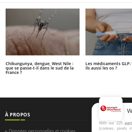
Chikungunya, dengue, West Nile :
Les médicaments GLP-
que se passe-t-il dans le sud de la
ils aussi les os ?
France ?
W
À PROPOS
NEWSLETT
With our 225
par
(cookies, pixels 
Recevez toute
Données personnelles et cookies