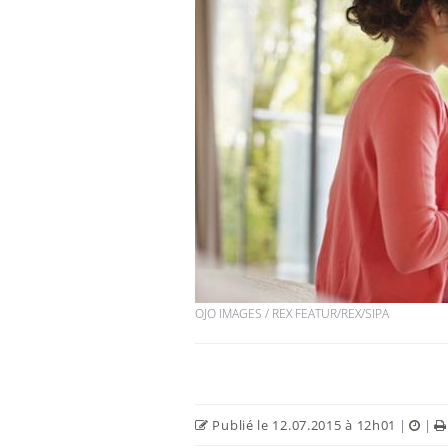
Cancer colorectal : une
stratégie simple aurait
changé la donne au Pays
basque
Chikungunya, dengue,
West Nile : que se passe-
t-il dans le sud de la
France ?
Les médicaments GLP-1
protègent-ils aussi les os
?
OJO IMAGES / REX FEATUR/REX/SIPA
Publié le 12.07.2015 à 12h01
|
|