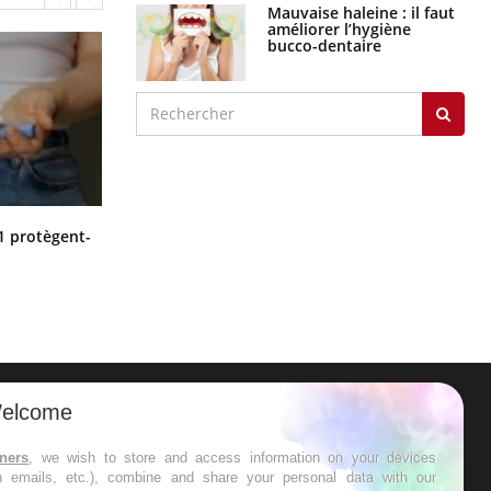
Mauvaise haleine : il faut
améliorer l’hygiène
bucco-dentaire
Cytomégalovirus : ce qui change
1 protègent-
dans la prise en charge des femmes
enceintes
elcome
ER
tners
, we wish to store and access information on your devices
in emails, etc.), combine and share your personal data with our
s les semaines les meilleures