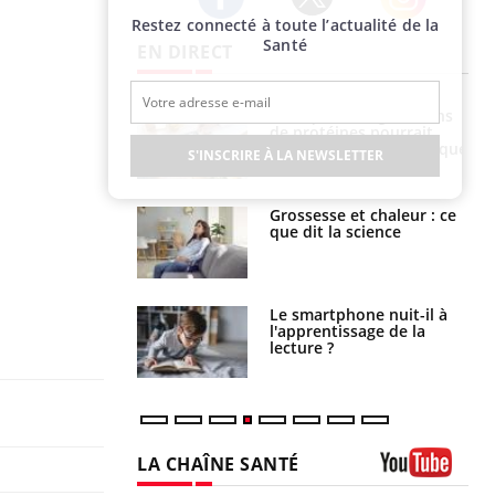
Restez connecté à toute l’actualité de la
Twitter
Facebook
Instagram
Santé
EN DIRECT
i votre ventre
Pourquoi manger moins
il les premiers
de protéines pourrait
 vos vacances ?
finalement être bénéfique
S'INSCRIRE À LA NEWSLETTER
haleurs :
Grossesse et chaleur : ce
i le risque de
que dit la science
rimpe-t-il ?
a pourrait-il
Le smartphone nuit-il à
la propagation du
l'apprentissage de la
lecture ?
LA CHAÎNE SANTÉ
Youtube