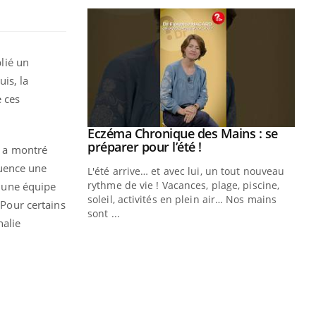
lié un
is, la
e ces
ale : et si on
Eczéma Chronique des Mains : se
Youtube
ube
Youtube
préparer pour l’été !
, a montré
quence une
e diabète de type 2
L'été arrive… et avec lui, un tout nouveau
çues chez les
rythme de vie ! Vacances, plage, piscine,
r une équipe
ez les soignants.
soleil, activités en plein air… Nos mains
 Pour certains
sont ...
halie
Di
You
Le 
nom
dia
défi