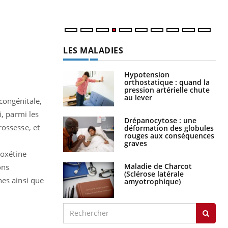
LES MALADIES
Hypotension
orthostatique : quand la
pression artérielle chute
au lever
congénitale,
i, parmi les
Drépanocytose : une
rossesse, et
déformation des globules
rouges aux conséquences
graves
roxétine
Maladie de Charcot
ons
(Sclérose latérale
nes ainsi que
amyotrophique)