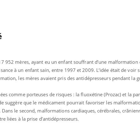
é
 17 952 mères, ayant eu un enfant souffrant d’une malformation 
ance à un enfant sain, entre 1997 et 2009. L’idée était de voir s
mation, les mères avaient pris des antidépresseurs pendant la g
iées comme porteuses de risques : la fluoxétine (Prozac) et la pa
tude suggère que le médicament pourrait favoriser les malformati
t. Dans le second, malformations cardiaques, cérébrales, crânien
e liées à la prise d’antidépresseurs.