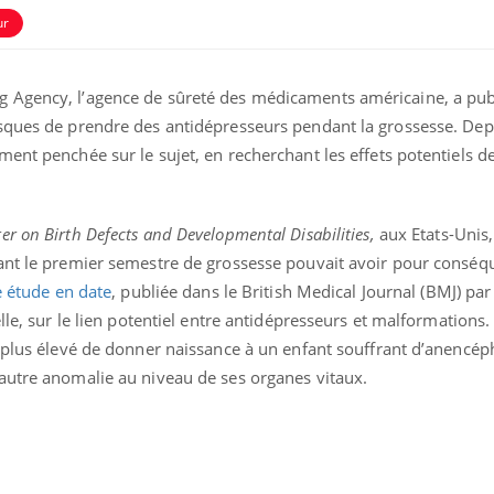
ur
 Agency, l’agence de sûreté des médicaments américaine, a pub
sques de prendre des antidépresseurs pendant la grossesse. Depu
ent penchée sur le sujet, en recherchant les effets potentiels d
ence en fer : comprendre pour
Insuline & Charge ment
tube
Youtube
Youtube
Yout
venir
osait en parler??
er on Birth Defects and Developmental Disabilities,
aux Etats-Unis
dant le premier semestre de grossesse pouvait avoir pour consé
gue, irritabilité, brouillard mental ou
En 2026, l'insuline dans l
e alopécie… Les symptômes de la
reste entourée d'idées re
e étude en date
, publiée dans le British Medical Journal (BMJ) pa
nce en fer sont multiples ce qui la rend
patients comme parfois ch
lle, sur le lien potentiel entre antidépresseurs et malformations.
 plus élevé de donner naissance à un enfant souffrant d’anencép
autre anomalie au niveau de ses organes vitaux.