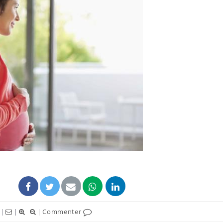
Cytomégalovirus : ce qui
Pourquo
change dans la prise en
gâche-t-
charge des femmes
jours de
enceintes
La sieste empêche-t-elle
Fortes c
de dormir la nuit ?
pourquo
noyade g
VIH : la fin du comprimé
Le Viagr
tous les jours se profile-t-
freiner 
elle enfin ?
cancer ?
|
|
|
Commenter