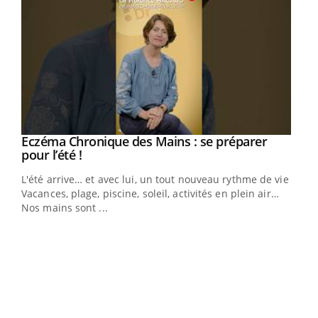
Eczéma Chronique des Mains : se préparer
Youtube
Youtube
pour l’été !
L'été arrive… et avec lui, un tout nouveau rythme de vie !
Vacances, plage, piscine, soleil, activités en plein air…
Nos mains sont ...
Dia
You
Le 
pers
ques