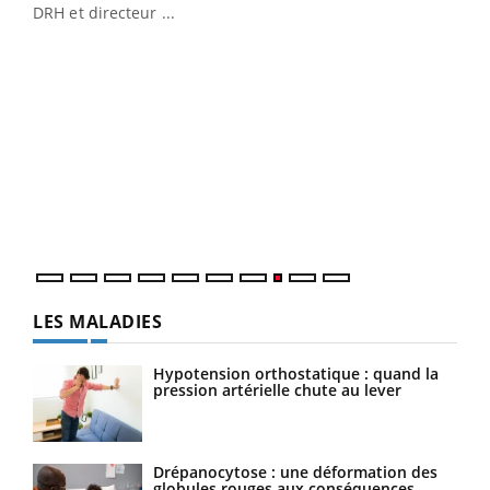
DRH et directeur ...
Ecz
You
(3/3
Dans
vous
quot
LES MALADIES
Hypotension orthostatique : quand la
pression artérielle chute au lever
Drépanocytose : une déformation des
globules rouges aux conséquences