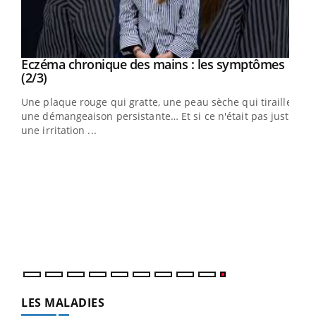
Eczéma chronique des mains : les symptômes
Youtube
Youtube
(2/3)
ris,
Une plaque rouge qui gratte, une peau sèche qui tiraille,
une démangeaison persistante… Et si ce n'était pas juste
une irritation ...
LES MALADIES