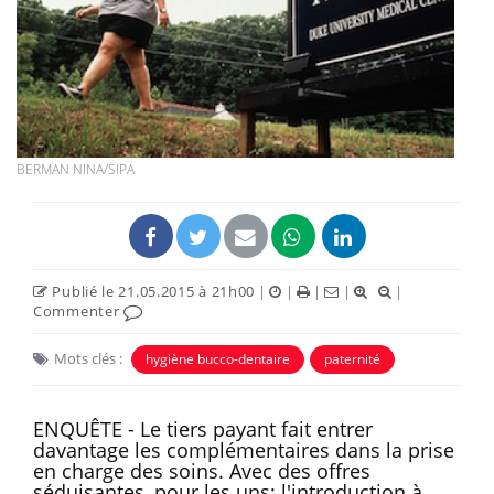
BERMAN NINA/SIPA
Publié le 21.05.2015 à 21h00
|
|
|
|
|
Commenter
Mots clés :
hygiène bucco-dentaire
paternité
ENQUÊTE - Le tiers payant fait entrer
davantage les complémentaires dans la prise
en charge des soins. Avec des offres
séduisantes, pour les uns; l'introduction à