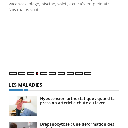
Vacances, plage, piscine, soleil, activités en plein air…
Nos mains sont ...
Dia
You
Le 
pers
ques
LES MALADIES
Hypotension orthostatique : quand la
pression artérielle chute au lever
Drépanocytose : une déformation des