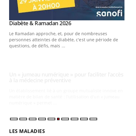
Youtube
Diabète & Ramadan 2026
Un « jumeau numérique » pour faciliter l’accès
Youtube
Youtube
Youtube
à la médecine préventive
Le Ramadan approche, et, pour de nombreuses
Un établissement lié à un groupe mutualiste innove en
personnes atteintes de diabète, c'est une période de
matière de bilan de santé : l'utilisation d'un « jumeau
questions, de défis, mais ...
numérique » permet ...
COU
You
Coup
vous
épis
LES MALADIES