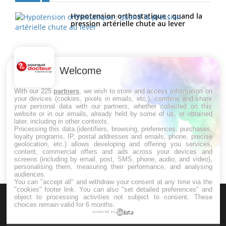
Hypotension orthostatique : quand la
pression artérielle chute au lever
Drépanocytose : une déformation des
globules rouges aux conséquences
Welcome
graves
With our 225
partners
, we wish to store and access information on
your devices (cookies, pixels in emails, etc.), combine and share
Maladie de Charcot (Sclérose latérale
your personal data with our partners, whether collected on this
amyotrophique)
website or in our emails, already held by some of us, or obtained
later, including in other contexts.
Processing this data (identifiers, browsing, preferences, purchases,
loyalty programs, IP, postal addresses and emails, phone, precise
geolocation, etc.) allows developing and offering you services,
content, commercial offers and ads across your devices and
screens (including by email, post, SMS, phone, audio, and video),
personalising them, measuring their performance, and analysing
audiences.
You can "accept all" and withdraw your consent at any time via the
"cookies" footer link
. You can also "set detailed preferences" and
object to processing activities not subject to consent. These
choices remain valid for 6 months.
powered by