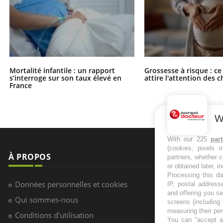
Mortalité infantile : un rapport
Grossesse à risque : ce
s’interroge sur son taux élevé en
attire l'attention des 
France
W
With our 225
par
(cookies, pixels 
À PROPOS
NEWSLETT
partners, whether c
or obtained later, i
Processing this da
Recevez toute
Données personnelles et cookies
IP, postal address
infos santé
and offering you s
Qui sommes-nous
screens (including
measuring their pe
Conditions d'utilisation
You can "accept al