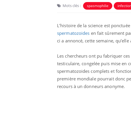
Mots clés :
spasmophilie
infectio
L’histoire de la science est ponctué
spermatozoïdes
en fait sûrement part
ci a annoncé, cette semaine, qu’elle
 Mains :
Carence en fer : comprendre pour
Ins
Youtube
You
Les chercheurs ont pu fabriquer ces
Youtube
Youtube
prévenir
osa
testiculaire, congelée puis mise en 
spermatozoïdes complets et fonction
aciles à aborder...
Fatigue, irritabilité, brouillard mental ou
En 2
poser des
même alopécie… Les symptômes de la
rest
première mondiale pourrait donc per
'un proche c'est
carence en fer sont multiples ce qui la rend
pat
recours à un donneurs anonyme.
...