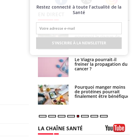
Restez connecté à toute l’actualité de la
Twitter
Facebook
Instagram
Santé
EN DIRECT
e empêche-t-elle
Fortes chaleurs :
r la nuit ?
pourquoi le risque de
noyade grimpe-t-il ?
S'INSCRIRE À LA NEWSLETTER
 fin du comprimé
Le Viagra pourrait-il
 jours se profile-t-
freiner la propagation du
n ?
cancer ?
i votre ventre
Pourquoi manger moins
il les premiers
de protéines pourrait
 vos vacances ?
finalement être bénéfique
LA CHAÎNE SANTÉ
Youtube