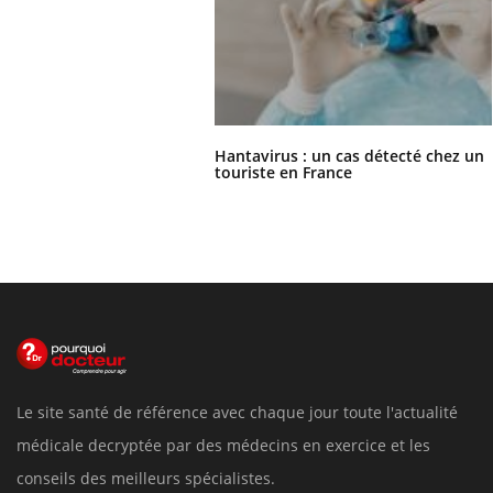
Hantavirus : un cas détecté chez un
touriste en France
Le site santé de référence avec chaque jour toute l'actualité
médicale decryptée par des médecins en exercice et les
conseils des meilleurs spécialistes.