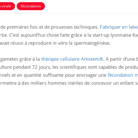
n virale
fécondation
e de premières fois et de prouesses techniques.
Fabriquer en labo
ie. C’est aujourd'hui chose faite grâce à la start-up lyonnaise Kal
 avait réussi à reproduire
in vitro
la spermatogénèse.
uline & Charge mentale : et si on
Eczéma Chronique des
tube
Youtube
 gamètes grâce à la
thérapie cellulaire Artistem®
. A partir d’une 
Youtube
Y
it en parler??
préparer pour l’été !
culture pendant 72 jours, les scientifiques sont capables de produ
nels et en quantité suffisante pour envisager une
fécondation in
026, l'insuline dans le diabète de type 2
L'été arrive… et avec lui,
e entourée d'idées reçues chez les
rythme de vie ! Vacances, 
mettre à des milliers hommes stériles de concevoir un enfant s
ients comme parfois chez les soignants.
soleil, activités en plein
sont ...