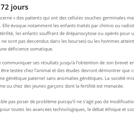
72 jours
cerne « des patients qui ont des cellules souches germinales ma
 Elle évoque notamment les enfants traités par chimio ou radiot
térilité, les enfants souffrant de drépanocytose ou opérés pour 
les ne sont pas descendus dans les bourses) ou les hommes attein
une déficience somatique.
e communiquer ses résultats jusqu’à l’obtention de son brevet en
être testée chez l’animal et des études devront démontrer que ce
ne génétique paternel sans anomalies génétiques. La société mi
e ou chez des jeunes garçons dont la fertilité est menacée.
ble pas poser de problème puisqu’il ne s’agit pas de modificati
our toutes les avancées technologiques, le débat éthique et soci