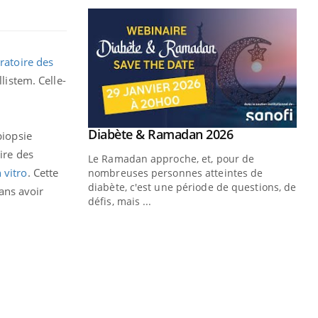
ratoire des
listem. Celle-
Youtube
 Mains : se
Diabète & Ramadan 2026
Youtube
biopsie
outube
ire des
Le Ramadan approche, et, pour de
 vitro
. Cette
 un tout nouveau
nombreuses personnes atteintes de
plage, piscine,
diabète, c'est une période de questions, de
ans avoir
 air… Nos mains
défis, mais ...
Un
You
fac
pr
Un 
mut
san