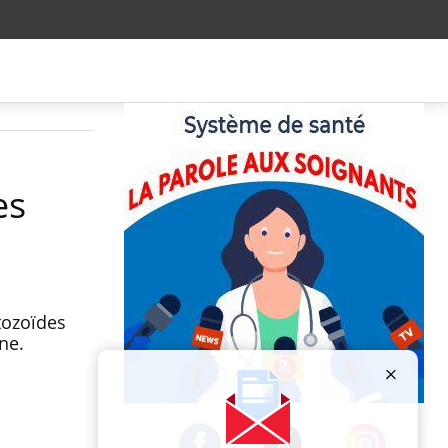
es
tozoïdes
ne.
Publicité