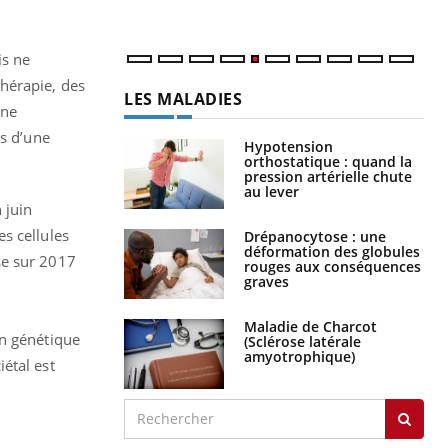
num
is ne
hérapie, des
LES MALADIES
une
ts d’une
Hypotension
orthostatique : quand la
pression artérielle chute
au lever
 juin
s cellules
Drépanocytose : une
déformation des globules
se sur 2017
rouges aux conséquences
graves
Maladie de Charcot
on génétique
(Sclérose latérale
amyotrophique)
étal est