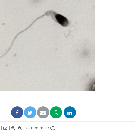
Chikungunya, dengue,
La siest
West Nile : que se passe-
de dormi
t-il dans le sud de la
France ?
Les médicaments GLP-1
VIH : la
protègent-ils aussi les os
tous les
?
elle enfi
Cytomégalovirus : ce qui
Pourquo
change dans la prise en
gâche-t-
charge des femmes
jours de
enceintes
|
|
|
Commenter