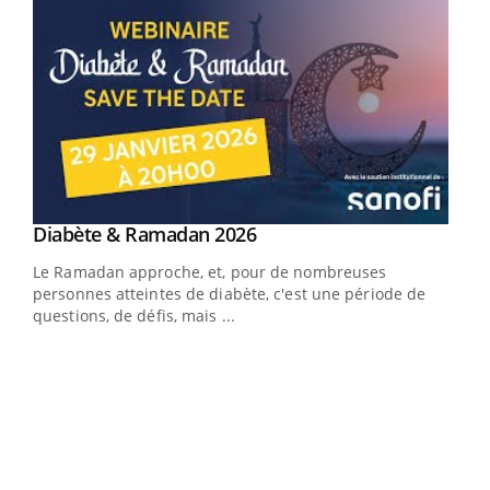
Youtube
Diabète & Ramadan 2026
Youtube
Le Ramadan approche, et, pour de nombreuses
personnes atteintes de diabète, c'est une période de
questions, de défis, mais ...
Un « jumeau numérique » pour faciliter l’accès
COU
Youtube
You
Youtube
à la médecine préventive
Coup
Un établissement lié à un groupe mutualiste innove en
vous