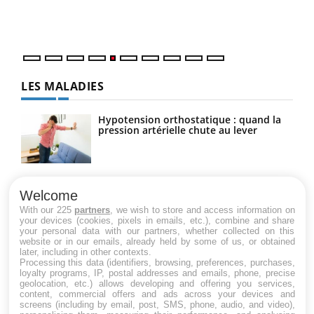
matière de bilan de santé : l'utilisation d'un « jumeau
épis
numérique » permet ...
LES MALADIES
Hypotension orthostatique : quand la
pression artérielle chute au lever
Drépanocytose : une déformation des
globules rouges aux conséquences
Welcome
graves
With our 225
partners
, we wish to store and access information on
your devices (cookies, pixels in emails, etc.), combine and share
your personal data with our partners, whether collected on this
website or in our emails, already held by some of us, or obtained
Maladie de Charcot (Sclérose latérale
later, including in other contexts.
amyotrophique)
Processing this data (identifiers, browsing, preferences, purchases,
loyalty programs, IP, postal addresses and emails, phone, precise
geolocation, etc.) allows developing and offering you services,
content, commercial offers and ads across your devices and
screens (including by email, post, SMS, phone, audio, and video),