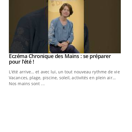
Eczéma Chronique des Mains : se préparer
Youtube
Youtube
pour l’été !
L'été arrive… et avec lui, un tout nouveau rythme de vie !
Vacances, plage, piscine, soleil, activités en plein air…
Nos mains sont ...
Dia
You
Le 
pers
ques