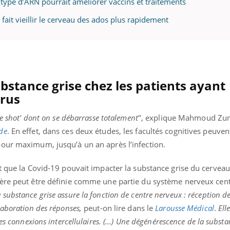
type d’ARN pourrait améliorer vaccins et traitements
fait vieillir le cerveau des ados plus rapidement
bstance grise chez les patients ayant
irus
ne shot' dont on se débarrasse totalement
", explique Mahmoud Zur
de
. En effet, dans ces deux études, les facultés cognitives peuven
our maximum, jusqu’à un an après l’infection.
t que la Covid-19 pouvait impacter la substance grise du cerveau
nière peut être définie comme une partie du système nerveux cent
 substance grise assure la fonction de centre nerveux : réception d
laboration des réponses,
peut-on lire dans le
Larousse Médical
.
Ell
es connexions intercellulaires. (...) Une dégénérescence de la substa