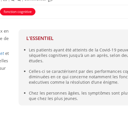
fonction cognitive
ux en
L'ESSENTIEL
me de
Les patients ayant été atteints de la Covid-19 peuv
et
et
ence en fer : comprendre pour
Insuline & Charge ment
tube
Youtube
séquelles cognitives jusqu’à un an après, selon de
Youtube
Yout
venir
osait en parler??
lles
études.
sur
gue, irritabilité, brouillard mental ou
En 2026, l'insuline dans l
Celles-ci se caractérisent par des performances co
e alopécie… Les symptômes de la
reste entourée d'idées re
diminuées en ce qui concerne notamment les fonc
nce en fer sont multiples ce qui la rend
patients comme parfois ch
exécutives comme la résolution d’une énigme.
Chez les personnes âgées, les symptômes sont plu
que chez les plus jeunes.