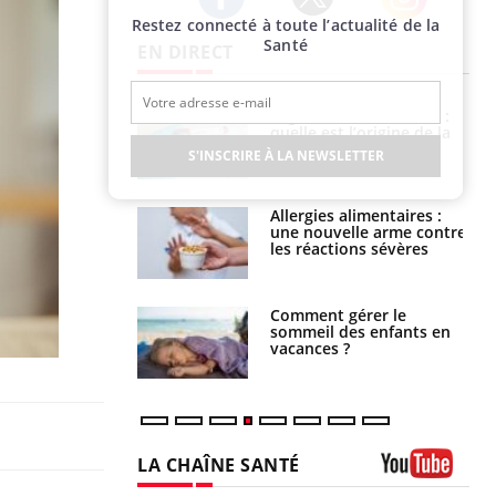
Restez connecté à toute l’actualité de la
Twitter
Facebook
Instagram
Santé
EN DIRECT
phone nuit-il à
Légionellose en Suisse :
tissage de la
quelle est l’origine de la
?
contamination ?
S'INSCRIRE À LA NEWSLETTER
par une tique en
Allergies alimentaires :
, elle reste dans
une nouvelle arme contre
 pendant 42 jours
les réactions sévères
par un
Comment gérer le
a, une petite fille
sommeil des enfants en
e grâce à un
vacances ?
essentiel
LA CHAÎNE SANTÉ
Youtube