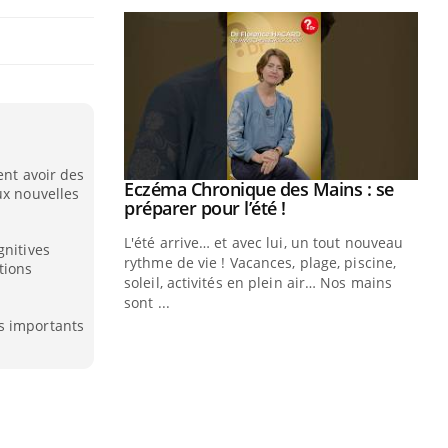
ent avoir des
ale : et si on
Eczéma Chronique des Mains : se
Youtube
ux nouvelles
ube
Youtube
préparer pour l’été !
e diabète de type 2
L'été arrive… et avec lui, un tout nouveau
gnitives
çues chez les
rythme de vie ! Vacances, plage, piscine,
tions
ez les soignants.
soleil, activités en plein air… Nos mains
sont ...
Di
You
s importants
Le 
nom
dia
défi