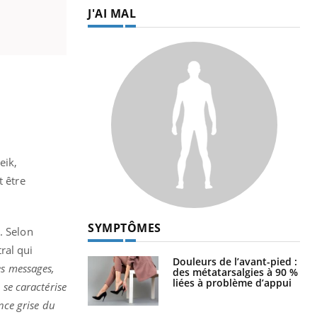
J'AI MAL
eik,
t être
SYMPTÔMES
. Selon
ral qui
Douleurs de l’avant-pied :
es messages,
des métatarsalgies à 90 %
liées à problème d’appui
e se caractérise
nce grise du