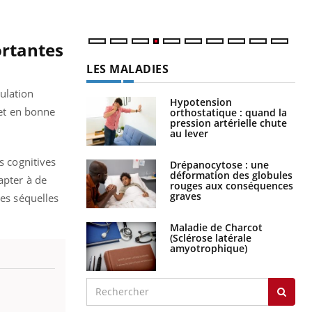
ortantes
LES MALADIES
ulation
Hypotension
 et en bonne
orthostatique : quand la
pression artérielle chute
au lever
s cognitives
Drépanocytose : une
déformation des globules
apter à de
rouges aux conséquences
graves
des séquelles
Maladie de Charcot
(Sclérose latérale
amyotrophique)