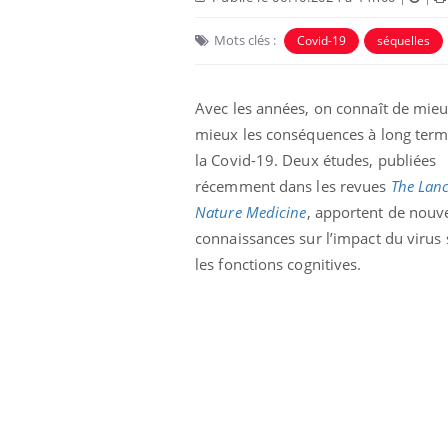
Mots clés :
Covid-19
séquelles
Avec les années, on connaît de mie
mieux les conséquences à long ter
la Covid-19. Deux études, publiées
récemment dans les revues
The Lanc
Eczéma Chronique des Mains :
Car
Youtube
You
Youtube
expliquer ma maladie
pré
Nature Medicine
, apportent de nouve
connaissances sur l’impact du virus 
Il y a des sujets qui sont faciles à aborder...
Fati
d'autres non ! D'un côté, poser des
mêm
les fonctions cognitives.
questions sur la maladie d'un proche c'est
care
montrer ...
...