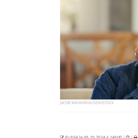
VIH : la fin du comprimé
tous les jours se profile-t-
elle enfin ?
Pourquoi votre ventre
gâche-t-il les premiers
jours de vos vacances ?
Fortes chaleurs :
pourquoi le risque de
noyade grimpe-t-il ?
JACOB WACKERHAUSEN/ISTOCK
Publié le 06.10.2024 à 14h00
|
|