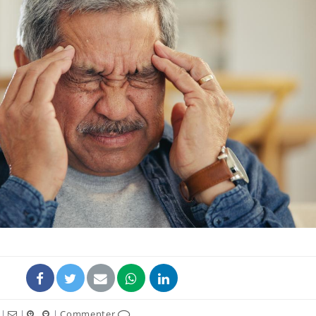
Le Viagra pourrait-il
Le smart
freiner la propagation du
l'appren
cancer ?
lecture 
Pourquoi manger moins
Mordue 
de protéines pourrait
vacances
finalement être bénéfique
le coma
Grossesse et chaleur : ce
Mordue 
que dit la science
barracud
secouru
réflexe 
|
|
|
Commenter