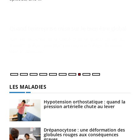
Ecz
You
(3/3
Dans
vous
quot
LES MALADIES
Hypotension orthostatique : quand la
pression artérielle chute au lever
Drépanocytose : une déformation des
globules rouges aux conséquences
graves