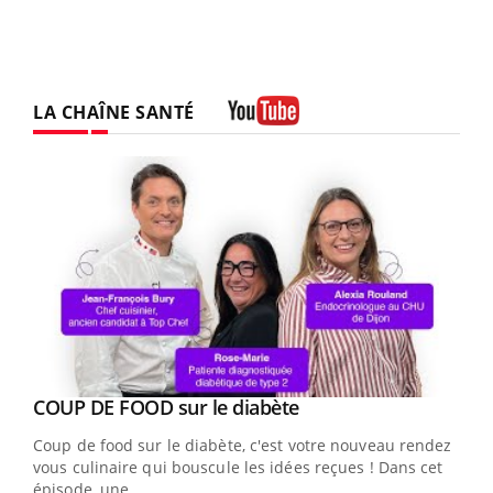
LA CHAÎNE SANTÉ
Youtube
Youtube
Yout
COUP DE FOOD sur le diabète
Quand l’entreprise mise sur le bien être global
Youtube
Youtube
Coup de food sur le diabète, c'est votre nouveau rendez-
"Les rendez-vous de la santé et de la qualité de vie au
vous culinaire qui bouscule les idées reçues ! Dans cet
travail" de Pourquoi Docteur reçoivent Régis Blugeon,
épisode, une ...
DRH et directeur ...