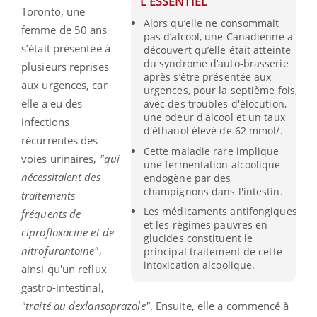
L'ESSENTIEL
Toronto, une
Alors qu’elle ne consommait
femme de 50 ans
pas d’alcool, une Canadienne a
s’était présentée à
découvert qu’elle était atteinte
du syndrome d’auto-brasserie
plusieurs reprises
après s’être présentée aux
aux urgences, car
urgences, pour la septième fois,
elle a eu des
avec des troubles d'élocution,
une odeur d'alcool et un taux
infections
d'éthanol élevé de 62 mmol/.
récurrentes des
Cette maladie rare implique
voies urinaires,
"qui
une fermentation alcoolique
nécessitaient des
endogène par des
champignons dans l'intestin.
traitements
Les médicaments antifongiques
fréquents de
et les régimes pauvres en
ciprofloxacine et de
glucides constituent le
nitrofurantoïne"
,
principal traitement de cette
intoxication alcoolique.
ainsi qu'un reflux
gastro-intestinal,
"traité au dexlansoprazole"
. Ensuite, elle a commencé à