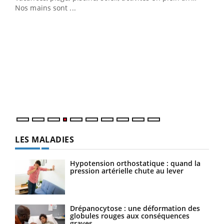
Nos mains sont ...
Dia
You
Le 
pers
ques
LES MALADIES
Hypotension orthostatique : quand la
pression artérielle chute au lever
Drépanocytose : une déformation des
globules rouges aux conséquences
graves