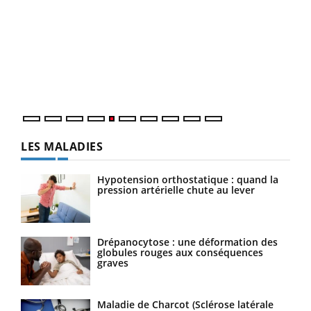
Un 
You
à l
Un é
mati
numé
LES MALADIES
Hypotension orthostatique : quand la
pression artérielle chute au lever
Drépanocytose : une déformation des
globules rouges aux conséquences
graves
Maladie de Charcot (Sclérose latérale