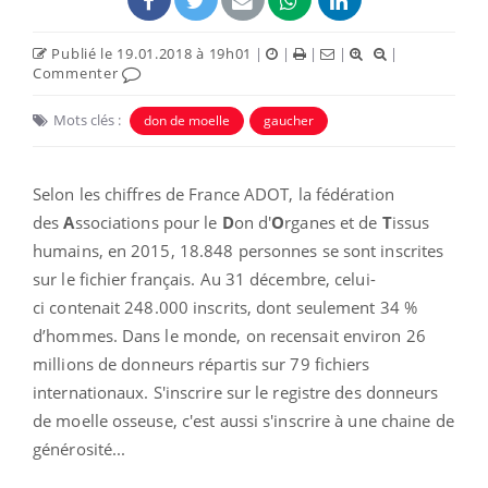
Publié le 19.01.2018 à 19h01
|
|
|
|
|
Commenter
Mots clés :
don de moelle
gaucher
Selon les chiffres de France ADOT, la fédération
des
A
ssociations pour le
D
on d'
O
rganes et de
T
issus
humains, en 2015, 18.848 personnes se sont inscrites
sur le fichier français. Au 31 décembre, celui-
ci contenait 248.000 inscrits, dont seulement 34 %
d’hommes. Dans le monde, on recensait environ 26
millions de donneurs répartis sur 79 fichiers
internationaux. S'inscrire sur le registre des donneurs
de moelle osseuse, c'est aussi s'inscrire à une chaine de
générosité...