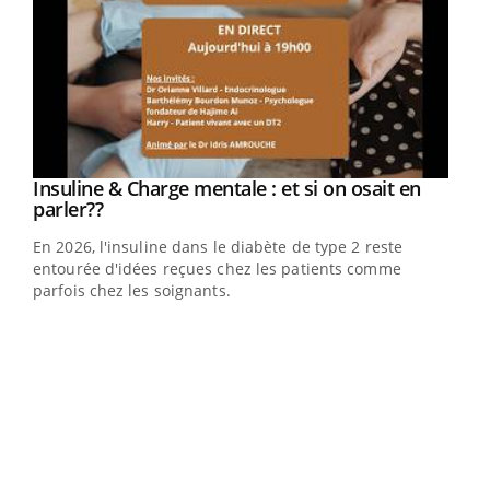
Youtube
Insuline & Charge mentale : et si on osait en
Youtube
Youtube
parler??
En 2026, l'insuline dans le diabète de type 2 reste
entourée d'idées reçues chez les patients comme
parfois chez les soignants.
Ecz
You
pour
L'ét
Vaca
Nos 