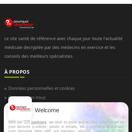
Le site santé de référence avec chaque jour toute l'actualité
médicale decryptée par des médecins en exercice et les
conseils des meilleurs spécialistes.
À PROPOS
Données personnelles et cookies
Qui sommes-nous
Conditions d'utilisation
Welcome
Plan du site
With our 225
partners
, we wish to store and access information on
Mentions Légales
your devices (cookies, pixels in emails, etc.), combine and share
your personal data with our partners, whether collected on this