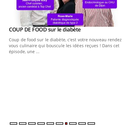
Youtube
cès
COUP DE FOOD sur le diabète
Youtube
Coup de food sur le diabète, c'est votre nouveau rendez-
 en
vous culinaire qui bouscule les idées reçues ! Dans cet
u
épisode, une ...
Qua
You
"Les
trav
DRH 