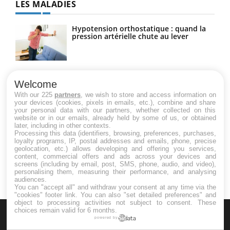
LES MALADIES
Hypotension orthostatique : quand la
pression artérielle chute au lever
Drépanocytose : une déformation des
globules rouges aux conséquences
Welcome
graves
With our 225
partners
, we wish to store and access information on
your devices (cookies, pixels in emails, etc.), combine and share
your personal data with our partners, whether collected on this
website or in our emails, already held by some of us, or obtained
Maladie de Charcot (Sclérose latérale
later, including in other contexts.
amyotrophique)
Processing this data (identifiers, browsing, preferences, purchases,
loyalty programs, IP, postal addresses and emails, phone, precise
geolocation, etc.) allows developing and offering you services,
content, commercial offers and ads across your devices and
screens (including by email, post, SMS, phone, audio, and video),
personalising them, measuring their performance, and analysing
audiences.
You can "accept all" and withdraw your consent at any time via the
"cookies" footer link
. You can also "set detailed preferences" and
object to processing activities not subject to consent. These
choices remain valid for 6 months.
powered by