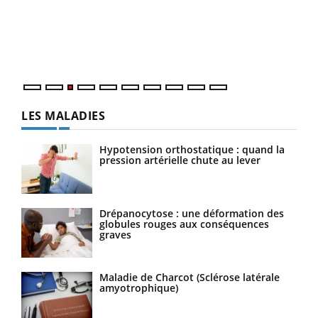
L'ét
Vaca
Nos 
LES MALADIES
Hypotension orthostatique : quand la
pression artérielle chute au lever
Drépanocytose : une déformation des
globules rouges aux conséquences
graves
Maladie de Charcot (Sclérose latérale
amyotrophique)