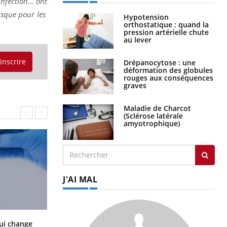
sinfection… ont
isque pour les
Hypotension
orthostatique : quand la
pression artérielle chute
au lever
'inscrire
Drépanocytose : une
déformation des globules
rouges aux conséquences
graves
Maladie de Charcot
(Sclérose latérale
amyotrophique)
J'AI MAL
La sieste empêche-t-elle de dormir
ui change