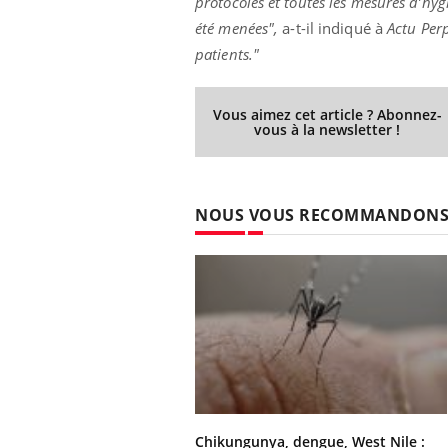
protocoles et toutes les mesures d’hyg
été menées",
a-t-il indiqué à
Actu Per
patients."
Vous aimez cet article ? Abonnez-
vous à la newsletter !
NOUS VOUS RECOMMANDON
Chikungunya, dengue, West Nile :