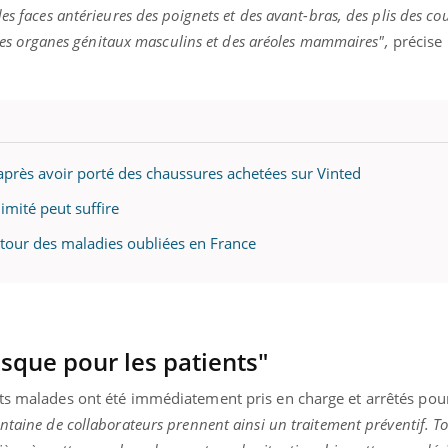
es faces antérieures des poignets et des avant-bras, des plis des co
, des organes génitaux masculins et des aréoles mammaires",
précise
« jumeau numérique » pour
tube
iliter l’accès à la médecine
Youtube
ventive
établissement lié à un groupe
 après avoir porté des chaussures achetées sur Vinted
ualiste innove en matière de bilan de
imité peut suffire
é : l'utilisation d'un « jumeau
érique » permet ...
retour des maladies oubliées en France
risque pour les patients"
nts malades ont été immédiatement pris en charge et arrêtés pour
ntaine de collaborateurs prennent ainsi un traitement préventif. To