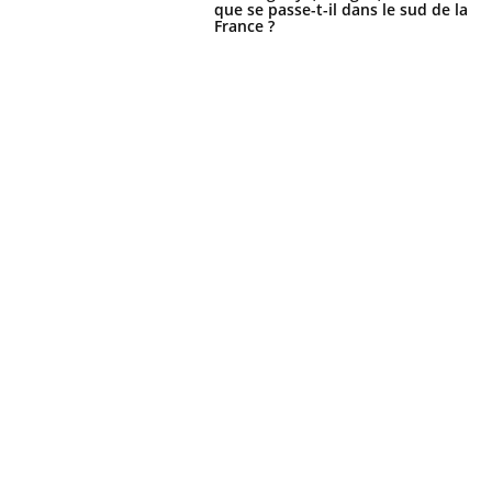
que se passe-t-il dans le sud de la
France ?