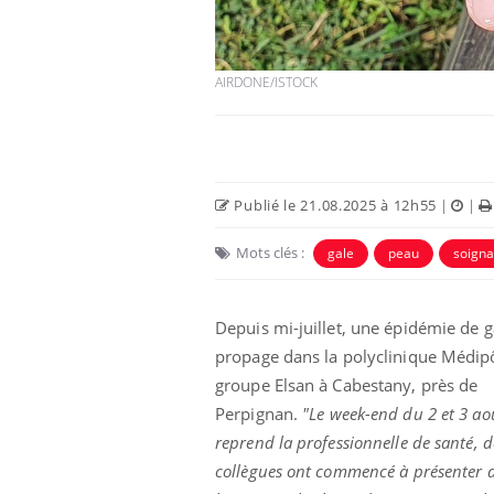
AIRDONE/ISTOCK
Publié le 21.08.2025 à 12h55
|
|
Mots clés :
gale
peau
soigna
e et chaleur : ce
Mordue par un
Depuis mi-juillet, une épidémie de g
a science
barracuda, une petite fille
secourue grâce à un
propage dans la polyclinique Médip
réflexe essentiel
groupe Elsan à Cabestany, près de
Perpignan.
"Le week-end du 2 et 3 ao
phone nuit-il à
Légionellose en Suisse :
tissage de la
quelle est l’origine de la
reprend la professionnelle de santé, 
contamination ?
collègues ont commencé à présenter 