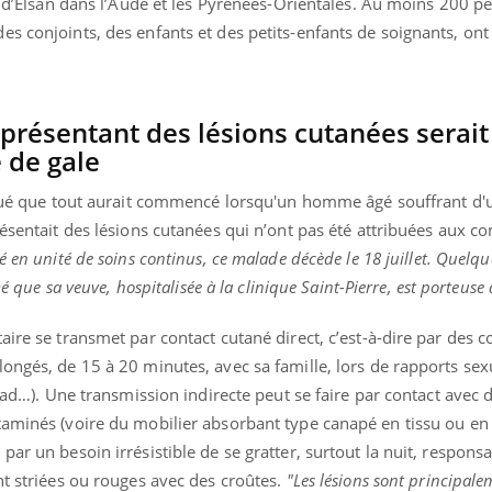
al d’Elsan dans l’Aude et les Pyrénées-Orientales. Au moins 200 p
s conjoints, des enfants et des petits-enfants de soignants, ont 
présentant des lésions cutanées serait
e de gale
diqué que tout aurait commencé lorsqu'un homme âgé souffrant d'
résentait des lésions cutanées qui n’ont pas été attribuées aux 
é en unité de soins continus, ce malade décède le 18 juillet. Quelqu
mé que sa veuve, hospitalisée à la clinique Saint-Pierre, est porteuse 
ire se transmet par contact cutané direct, c’est-à-dire par des co
ongés, de 15 à 20 minutes, avec sa famille, lors de rapports sex
hpad…). Une transmission indirecte peut se faire par contact avec d
aminés (voire du mobilier absorbant type canapé en tissu ou en c
ar un besoin irrésistible de se gratter, surtout la nuit, respons
nt striées ou rouges avec des croûtes.
"Les lésions sont principale