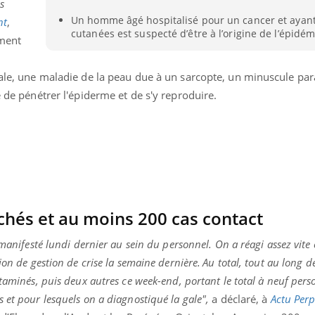
es
TDAH : quel est ce
Un homme âgé hospitalisé pour un cancer et ayant
nt
,
traitement autorisé aux
cutanées est suspecté d’être à l’origine de l’épidém
États-Unis ?
ement
gale, une maladie de la peau due à un sarcopte, un minuscule para
é de pénétrer l'épiderme et de s'y reproduire.
uchés et au moins 200 cas contact
 manifesté lundi dernier au sein du personnel. On a réagi assez vite 
ion de gestion de crise la semaine dernière. Au total, tout au long d
taminés, puis deux autres ce week-end, portant le total à neuf pers
 et pour lesquels on a diagnostiqué la gale",
a déclaré, à
Actu Per