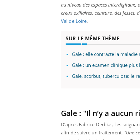
au niveau des espaces interdigitaux, d
creux axillaires, ceinture, des fesses
Val de Loire
.
Youtube
 Mains : se
Diabète & Ramadan 2026
Un 
Youtube
You
outube
fac
SUR LE MÊME THÈME
Le Ramadan approche, et, pour de
pré
un tout nouveau
nombreuses personnes atteintes de
Un 
lage, piscine,
diabète, c'est une période de questions, de
Gale : elle contracte la maladie
mut
air… Nos mains
défis, mais ...
Gale : un examen clinique plus l
sant
num
Gale, scorbut, tuberculose: le 
Gale : "Il n’y a aucun 
D’après Fabrice Derbias, les soigna
afin de suivre un traitement.
"Une ce