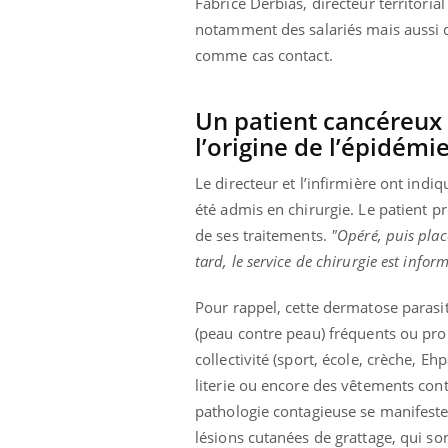
Fabrice Derbias, directeur territori
notamment des salariés mais aussi de
comme cas contact.
Un patient cancéreux 
l’origine de l’épidémi
Le directeur et l’infirmière ont in
été admis en chirurgie. Le patient p
de ses traitements.
"Opéré, puis plac
tard, le service de chirurgie est infor
Pour rappel, cette dermatose parasita
(peau contre peau) fréquents ou prol
collectivité (sport, école, crèche, E
literie ou encore des vêtements cont
pathologie contagieuse se manifeste p
lésions cutanées de grattage, qui so