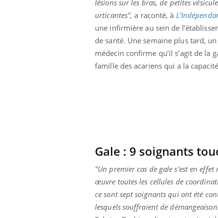
lésions sur les bras, de petites vésicul
ar une tique en
Allergies alimentaires :
urticantes",
a raconté, à
L’Indépenda
, elle reste dans
une nouvelle arme contre
pendant 42 jours
les réactions sévères
une infirmière au sein de l’établiss
de santé. Une semaine plus tard, un
médecin confirme qu’il s’agit de la 
famille des acariens qui a la capacit
Gale : 9 soignants to
"Un premier cas de gale s’est en effet
œuvre toutes les cellules de coordinat
ce sont sept soignants qui ont été con
lesquels souffraient de démangeaisons