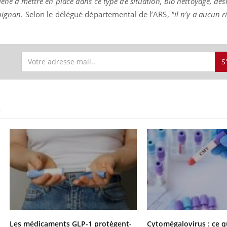
iène à mettre en place dans ce type de situation, bio nettoyage, dé
pignan
. Selon le délégué départemental de l’ARS,
"il n’y a aucun r
S
S
Les médicaments GLP-1 protègent-
Cytomégalovirus : ce q