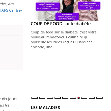
udes, des
l’ARS Centre-
Youtube
COUP DE FOOD sur le diabète
Youtube
Coup de food sur le diabète, c'est votre
nouveau rendez-vous culinaire qui
bouscule les idées reçues ! Dans cet
épisode, une ...
Quand l’entreprise mise sur le bien
Ec
Youtube
You
Youtube
être global
quo
"Les rendez-vous de la santé et de la
Dan
qualité de vie au travail" de Pourquoi
der
Docteur reçoivent Régis Blugeon, DRH et
com
directeur ...
et é
 dix jours
us les
LES MALADIES