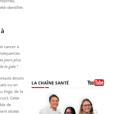
ersonnes,
été identifiés
 à
un cancer a
conséquences
es jours plus
de la gale."
ntacts étroits
LA CHAÎNE SANTÉ
uels ou en
Youtube
u linge, de la
uir). Cette
able de
ment situées