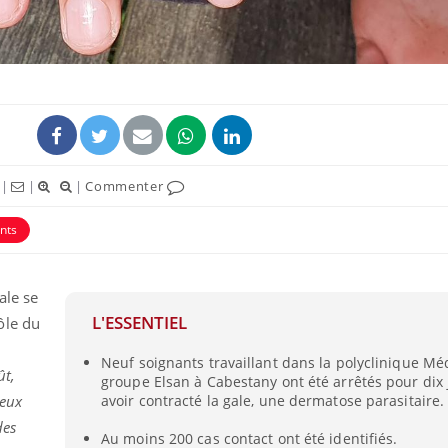
|
|
|
Commenter
nts
Comment gérer le
ale se
sommeil des enfants en
vacances ?
L'ESSENTIEL
ôle du
Neuf soignants travaillant dans la polyclinique Mé
ût,
Bilan prévention : ce que
groupe Elsan à Cabestany ont été arrêtés pour dix 
les kinés pourront
deux
avoir contracté la gale, une dermatose parasitaire.
bientôt faire
des
Au moins 200 cas contact ont été identifiés.