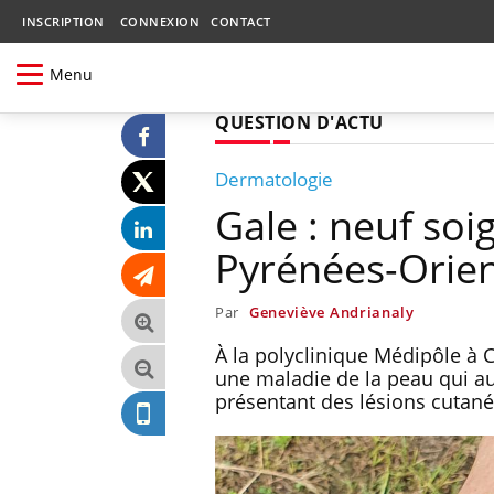
INSCRIPTION
CONNEXION
CONTACT
Menu
QUESTION D'ACTU
Dermatologie
Gale : neuf so
Pyrénées-Orien
Par
Geneviève Andrianaly
À la polyclinique Médipôle à 
une maladie de la peau qui au
présentant des lésions cutané