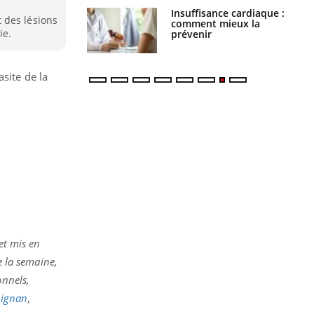
Insuffisance cardiaque :
Autisme : pourquoi le
 des lésions
comment mieux la
cerveau reconnaît-il les
ie.
prévenir
visages autrement ?
site de la
et mis en
e la semaine,
onnels,
pignan
,