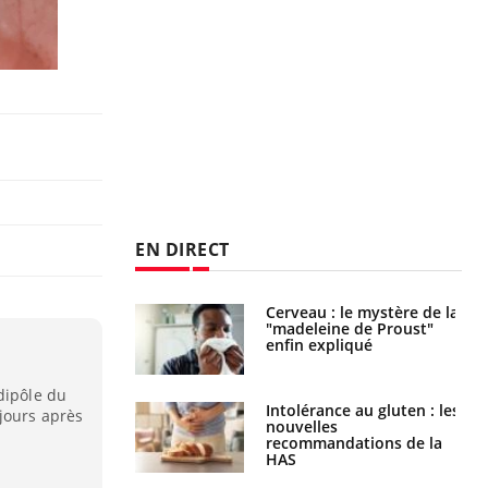
EN DIRECT
Cerveau : le mystère de la
Le décalage des horaires
"madeleine de Proust"
d'été : quel impact sur le
enfin expliqué
sommeil ?
dipôle du
Intolérance au gluten : les
Grossesse : ces polluants
jours après
nouvelles
pourraient influencer le
recommandations de la
poids des enfants
HAS