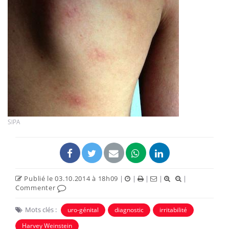
SIPA
Publié le 03.10.2014 à 18h09
|
|
|
|
|
Commenter
Mots clés :
uro-génital
diagnostic
irritabilité
Harvey Weinstein