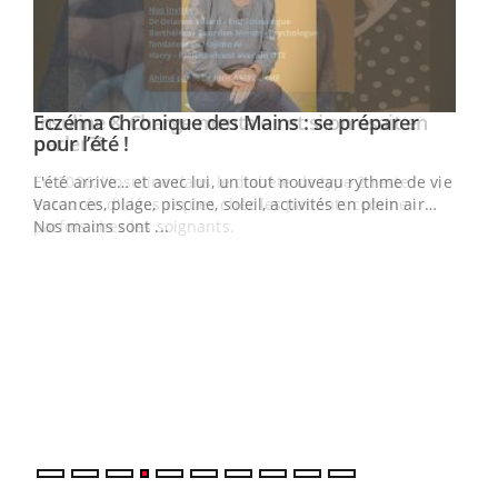
Eczéma Chronique des Mains : se préparer
Youtube
Youtube
pour l’été !
L'été arrive… et avec lui, un tout nouveau rythme de vie !
Vacances, plage, piscine, soleil, activités en plein air…
Nos mains sont ...
Dia
You
Le 
pers
ques