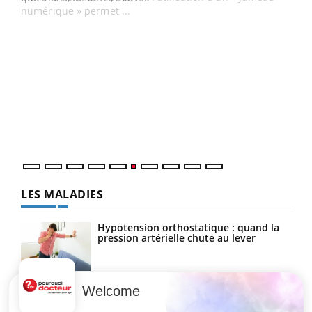
numérique » permet ...
COU
You
Coup
vous
épis
LES MALADIES
Hypotension orthostatique : quand la
pression artérielle chute au lever
Welcome
Drépanocytose : une déformation des
globules rouges aux conséquences
graves