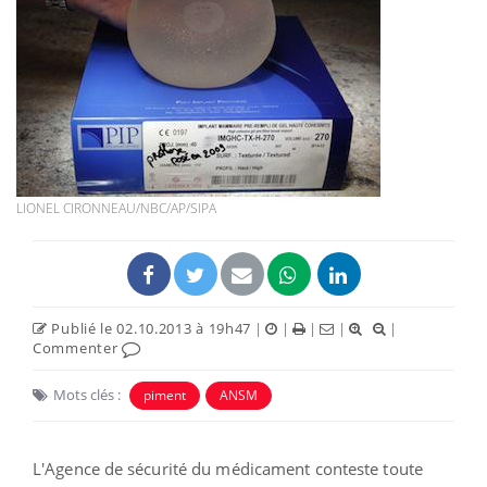
LIONEL CIRONNEAU/NBC/AP/SIPA
Publié le 02.10.2013 à 19h47
|
|
|
|
|
Commenter
Mots clés :
piment
ANSM
L'Agence de sécurité du médicament conteste toute