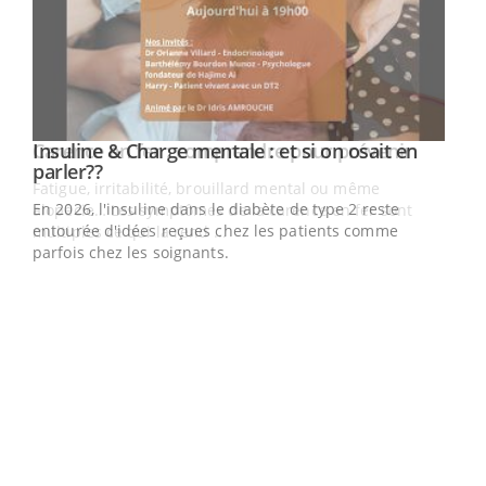
Youtube
Carence en fer : comprendre pour prévenir
Insuline & Charge mentale : et si on osait en
Youtube
Youtube
Youtube
parler??
Fatigue, irritabilité, brouillard mental ou même
En 2026, l'insuline dans le diabète de type 2 reste
alopécie… Les symptômes de la carence en fer sont
entourée d'idées reçues chez les patients comme
multiples ce qui la rend ...
parfois chez les soignants.
Ecz
You
pour
L'ét
Vaca
Nos 