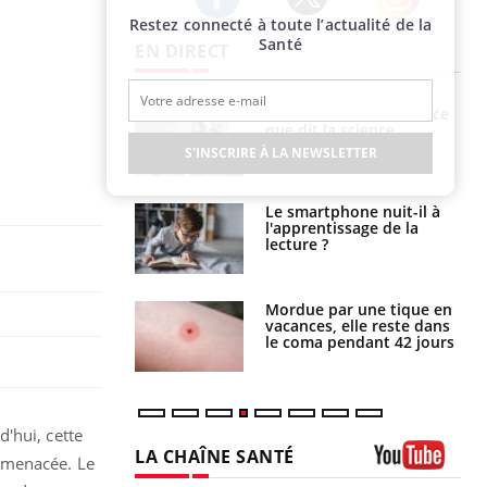
Restez connecté à toute l’actualité de la
Twitter
Facebook
Instagram
Santé
EN DIRECT
haleurs :
Grossesse et chaleur : ce
i le risque de
que dit la science
rimpe-t-il ?
S'INSCRIRE À LA NEWSLETTER
a pourrait-il
Le smartphone nuit-il à
la propagation du
l'apprentissage de la
lecture ?
i manger moins
Mordue par une tique en
éines pourrait
vacances, elle reste dans
ent être bénéfique
le coma pendant 42 jours
'hui, cette
LA CHAÎNE SANTÉ
 menacée. Le
Youtube