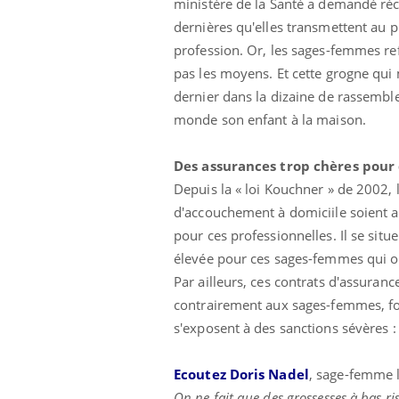
ministère de la Santé a demandé ré
dernières qu'elles transmettent au pl
profession. Or, les sages-femmes re
Car
You
pré
pas les moyens. Et cette grogne qui 
dernier dans la dizaine de rassembl
Fati
monde son enfant à la maison.
mêm
care
...
Des assurances trop chères pour
Eczéma Chronique des Mains :
Youtube
Youtube
expliquer ma maladie
Depuis la « loi Kouchner » de 2002, 
d'accouchement à domiciile soient as
Il y a des sujets qui sont faciles à aborder...
d'autres non ! D'un côté, poser des
pour ces professionnelles. Il se sit
questions sur la maladie d'un proche c'est
élevée pour ces sages-femmes qui o
montrer ...
Par ailleurs, ces contrats d'assuran
contrairement aux sages-femmes, fo
s'exposent à des sanctions sévères 
Ecoutez Doris Nadel
, sage-femme 
On ne fait que des grossesses à bas ri