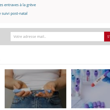
s entraves à la grève
suivi post-natal
S
S