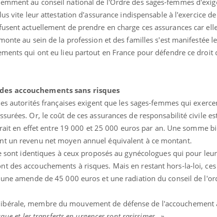
cemment au conseil national de l'Ordre des sages-femmes d'exig
us vite leur attestation d'assurance indispensable à l'exercice de
fusent actuellement de prendre en charge ces assurances car elle
ence en fer : comprendre pour
tube
Youtube
venir
monte au sein de la profession et des familles s'est manifestée 
ements qui ont eu lieu partout en France pour défendre ce droit
gue, irritabilité, brouillard mental ou
e alopécie… Les symptômes de la
nce en fer sont multiples ce qui la rend
 des accouchements sans risques
Insuline & Charge ment
Youtube
Yout
osait en parler??
les autorités françaises exigent que les sages-femmes qui exerce
surées. Or, le coût de ces assurances de responsabilité civile es
En 2026, l'insuline dans l
reste entourée d'idées re
uerait en effet entre 19 000 et 25 000 euros par an. Une somme b
patients comme parfois ch
nt un revenu net moyen annuel équivalent à ce montant.
ce sont identiques à ceux proposés au gynécologues qui pour leur 
nt des accouchements à risques. Mais en restant hors-la-loi, c
: une amende de 45 000 euros et une radiation du conseil de l'or
libérale, membre du mouvement de défense de l'accouchement à
sque et les transferts en urgences sont rarissimes
...»