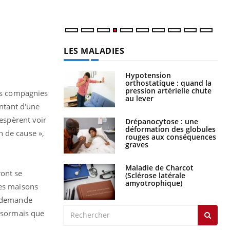
LES MALADIES
Hypotension
orthostatique : quand la
pression artérielle chute
les compagnies
au lever
ontant d'une
 espèrent voir
Drépanocytose : une
déformation des globules
n de cause »,
rouges aux conséquences
graves
Maladie de Charcot
ront se
(Sclérose latérale
amyotrophique)
des maisons
a demande
ésormais que