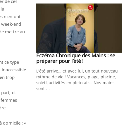
er de ces
 la
s n'en ont
le week-end
 de mettre au
ale : et si on
Eczéma Chronique des Mains : se
Youtube
ube
Youtube
préparer pour l’été !
nt ce type
t inaccessible
e diabète de type 2
L'été arrive… et avec lui, un tout nouveau
çues chez les
rythme de vie ! Vacances, plage, piscine,
ien trop
ez les soignants.
soleil, activités en plein air… Nos mains
sont ...
part, et
Di
You
es femmes
Le 
dre.
nom
dia
défi
 domicile : «