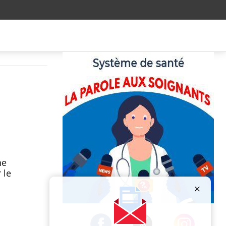
ne
 le
Publicité