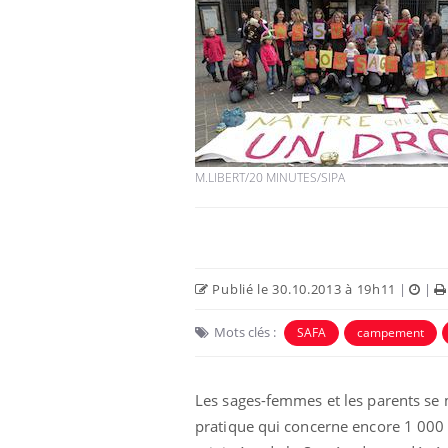
Chikungunya, dengue,
West Nile : que se passe-
t-il dans le sud de la
France ?
M.LIBERT/20 MINUTES/SIPA
Les médicaments GLP-1
protègent-ils aussi les os
?
Cytomégalovirus : ce qui
Publié le 30.10.2013 à 19h11
|
|
change dans la prise en
charge des femmes
enceintes
Mots clés :
SAFA
campement
Les sages-femmes et les parents se 
pratique qui concerne encore 1 000