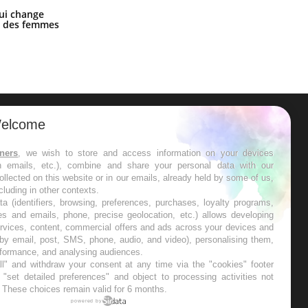
La sieste empêche-t-elle de dormir
ui change
la nuit ?
ge des femmes
elcome
ER
tners
, we wish to store and access information on your devices
in emails, etc.), combine and share your personal data with our
s les semaines les meilleures
ollected on this website or in our emails, already held by some of us,
ncluding in other contexts.
ta (identifiers, browsing, preferences, purchases, loyalty programs,
es and emails, phone, precise geolocation, etc.) allows developing
ervices, content, commercial offers and ads across your devices and
 by email, post, SMS, phone, audio, and video), personalising them,
RE
rformance, and analysing audiences.
l" and withdraw your consent at any time via the "cookies" footer
"set detailed preferences" and object to processing activities not
. These choices remain valid for 6 months.
powered by