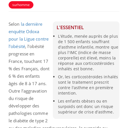
surhomme
Selon
la dernière
L'ESSENTIEL
enquête Odoxa
L'étude, menée auprès de plus
pour la Ligue contre
de 1 500 enfants souffrant
l’obésité
, l’obésité
d'asthme infantile, montre que
plus l'IMC (indice de masse
progresse en
corporelle) est élevé, moins la
France, touchant 17
réponse aux corticostéroïdes
% des Français, dont
inhalés est bonne.
6 % des enfants
Or, les corticostéroïdes inhalés
sont le traitement prescrit
âgés de 8 à 17 ans.
contre l'asthme en première
Outre l’aggravation
intention.
du risque de
Les enfants obèses ou en
développer des
surpoids ont donc un risque
supérieur de crise d'asthme.
pathologies comme
le diabète de type 2
ou des maladies cardiovasculaires, le surpoids ou