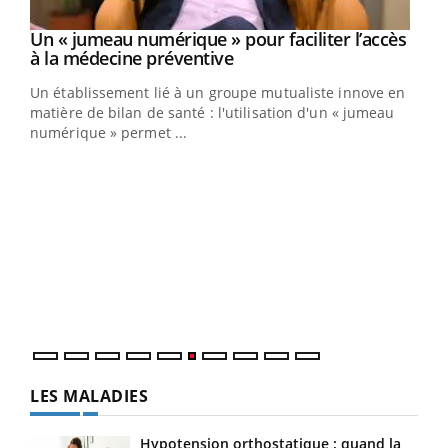
Un « jumeau numérique » pour faciliter l’accès
Youtube
Youtube
à la médecine préventive
Un établissement lié à un groupe mutualiste innove en
e
matière de bilan de santé : l'utilisation d'un « jumeau
numérique » permet ...
COU
You
Coup
vous
épis
LES MALADIES
Hypotension orthostatique : quand la