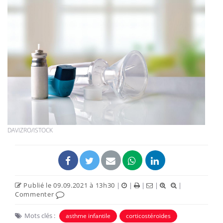
DAVIZRO/ISTOCK
Publié le 09.09.2021 à 13h30
|
|
|
|
|
Commenter
Mots clés :
asthme infantile
corticostéroïdes