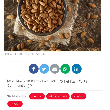
LINDASPHOTOGRAPHY/ISTOCK
Publié le 30.03.2021 à 14h30
|
|
|
|
|
Commenter
Mots clés :
nutella
alimentation
rhume
PCSK9