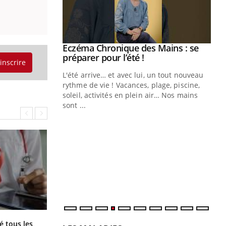
ale : et si on
Eczéma Chronique des Mains : se
Youtube
ube
Youtube
préparer pour l’été !
'inscrire
e diabète de type 2
L'été arrive… et avec lui, un tout nouveau
çues chez les
rythme de vie ! Vacances, plage, piscine,
ez les soignants.
soleil, activités en plein air… Nos mains
sont ...
Di
You
Le 
nom
dia
défi
Pourquoi votre ventre gâche-t-il les
é tous les