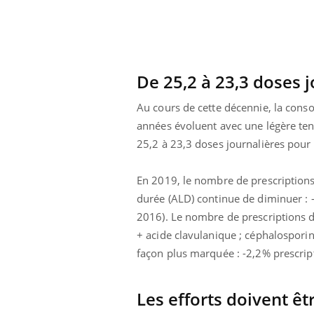
VIH : la fin du comprimé
tous les jours se profile-t-
elle enfin ?
De 25,2 à 23,3 doses 
Au cours de cette décennie, la consom
années évoluent avec une légère ten
25,2 à 23,3 doses journalières pour 
En 2019, le nombre de prescriptions 
durée (ALD) continue de diminuer : 
2016). Le nombre de prescriptions d’
+ acide clavulanique ; céphalospori
façon plus marquée : -2,2% prescrip
Les efforts doivent êt