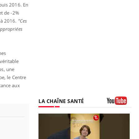
puis 2016. En
et de -2%
 à 2016.
"Ces
appropriées
nes
véritable
ps, une
pe, le Centre
tance aux
LA CHAÎNE SANTÉ
Youtube