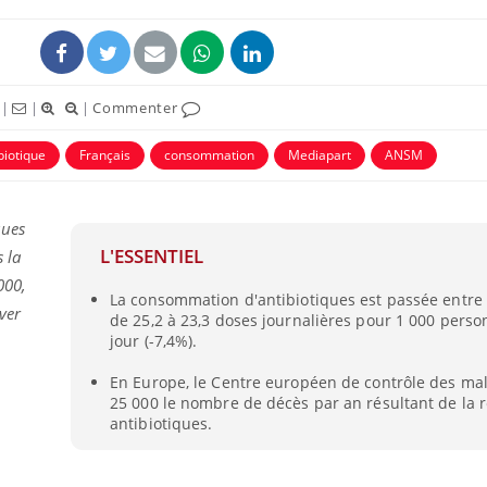
|
|
|
Commenter
biotique
Français
consommation
Mediapart
ANSM
ques
L'ESSENTIEL
 la
000,
La consommation d'antibiotiques est passée entre
Pourquoi votre ventre
Pourquo
ver
de 25,2 à 23,3 doses journalières pour 1 000 perso
gâche-t-il les premiers
de prot
n
jour (-7,4%).
jours de vos vacances ?
finalem
En Europe, le Centre européen de contrôle des mal
25 000 le nombre de décès par an résultant de la 
Fortes chaleurs :
Grossess
antibiotiques.
pourquoi le risque de
que dit 
noyade grimpe-t-il ?