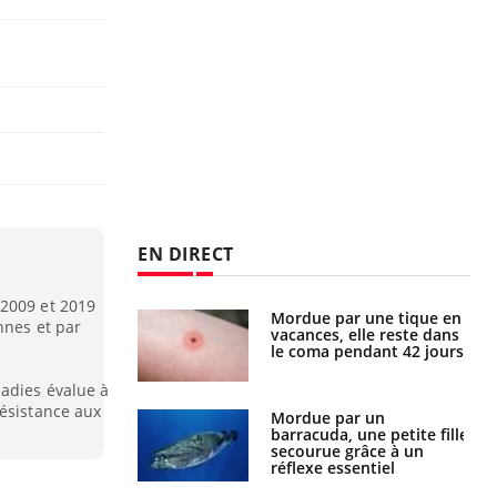
EN DIRECT
 2009 et 2019
i manger moins
Mordue par une tique en
nnes et par
éines pourrait
vacances, elle reste dans
ent être bénéfique
le coma pendant 42 jours
adies évalue à
résistance aux
e et chaleur : ce
Mordue par un
la science
barracuda, une petite fille
secourue grâce à un
réflexe essentiel