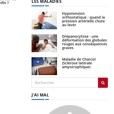
LES MALADIES
premiers jours de vos vacances ?
nfin ?
Hypotension
orthostatique : quand la
pression artérielle chute
au lever
Drépanocytose : une
déformation des globules
rouges aux conséquences
graves
Maladie de Charcot
(Sclérose latérale
amyotrophique)
J'AI MAL