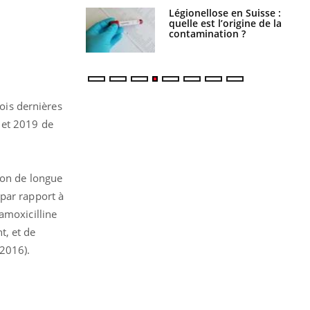
phone nuit-il à
Légionellose en Suisse :
tissage de la
quelle est l’origine de la
?
contamination ?
rois dernières
 et 2019 de
ion de longue
 par rapport à
amoxicilline
t, et de
 2016).