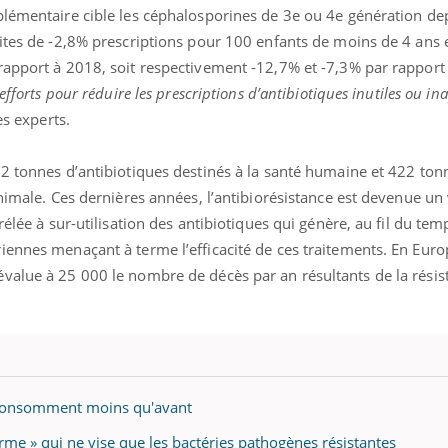
plémentaire cible les céphalosporines de 3e ou 4e génération de
uites de -2,8% prescriptions pour 100 enfants de moins de 4 ans 
rapport à 2018, soit respectivement -12,7% et -7,3% par rapport
efforts pour réduire les prescriptions d’antibiotiques inutiles ou in
es experts.
72 tonnes d’antibiotiques destinés à la santé humaine et 422 ton
animale. Ces dernières années, l’antibiorésistance est devenue un 
rélée à sur-utilisation des antibiotiques qui génère, au fil du tem
ennes menaçant à terme l’efficacité de ces traitements. En Euro
value à 25 000 le nombre de décès par an résultants de la résis
n consomment moins qu'avant
arme » qui ne vise que les bactéries pathogènes résistantes