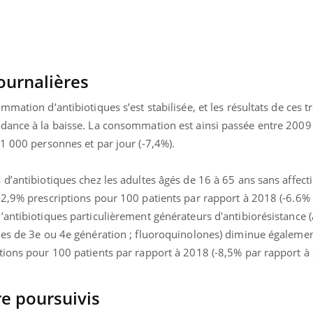
Le Viagra pourrait-il
Le smart
freiner la propagation du
l'appren
cancer ?
lecture 
journalières
mation d’antibiotiques s’est stabilisée, et les résultats de ces t
dance à la baisse. La consommation est ainsi passée entre 2009
1 000 personnes et par jour (-7,4%).
d’antibiotiques chez les adultes âgés de 16 à 65 ans sans affect
-2,9% prescriptions pour 100 patients par rapport à 2018 (-6.6%
antibiotiques particulièrement générateurs d'antibiorésistance (
nes de 3e ou 4e génération ; fluoroquinolones) diminue égalemen
tions pour 100 patients par rapport à 2018 (-8,5% par rapport à
re poursuivis