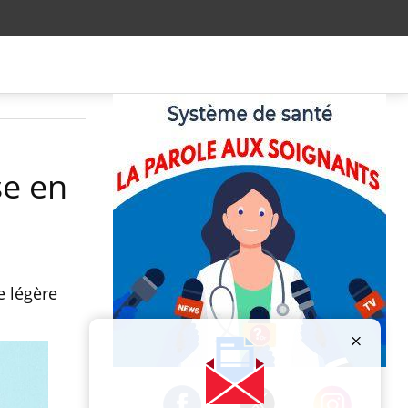
se en
e légère
Publicité