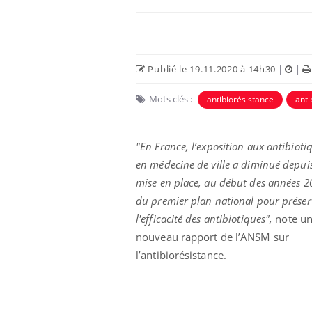
Publié le 19.11.2020 à 14h30
|
|
Mots clés :
antibiorésistance
anti
"En France, l’exposition aux antibioti
en médecine de ville a diminué depuis
mise en place, au début des années 2
Cytomégalovirus : ce qui
du premier plan national pour préser
change dans la prise en
l'efficacité des antibiotiques",
note u
charge des femmes
enceintes
nouveau rapport de l’ANSM sur
l’antibiorésistance.
La sieste empêche-t-elle
de dormir la nuit ?