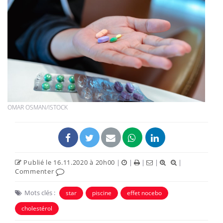
OMAR OSMAN/ISTOCK
Publié le 16.11.2020 à 20h00
|
|
|
|
|
Commenter
Mots clés :
star
piscine
effet nocebo
cholestérol