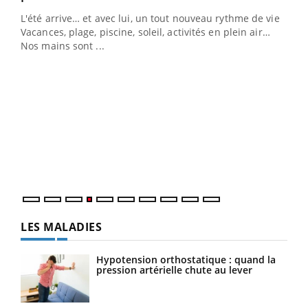
L'été arrive… et avec lui, un tout nouveau rythme de vie !
Vacances, plage, piscine, soleil, activités en plein air…
Nos mains sont ...
Dia
You
Le 
pers
ques
LES MALADIES
Hypotension orthostatique : quand la
pression artérielle chute au lever