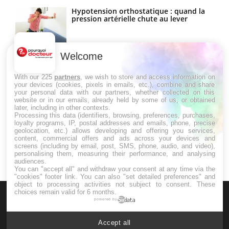
Hypotension orthostatique : quand la
pression artérielle chute au lever
Welcome
Drépanocytose : une déformation des
globules rouges aux conséquences
graves
With our 225
partners
, we wish to store and access information on
your devices (cookies, pixels in emails, etc.), combine and share
your personal data with our partners, whether collected on this
website or in our emails, already held by some of us, or obtained
Maladie de Charcot (Sclérose latérale
later, including in other contexts.
amyotrophique)
Processing this data (identifiers, browsing, preferences, purchases,
loyalty programs, IP, postal addresses and emails, phone, precise
geolocation, etc.) allows developing and offering you services,
content, commercial offers and ads across your devices and
screens (including by email, post, SMS, phone, audio, and video),
personalising them, measuring their performance, and analysing
audiences.
You can "accept all" and withdraw your consent at any time via the
"cookies" footer link
. You can also "set detailed preferences" and
object to processing activities not subject to consent. These
choices remain valid for 6 months.
powered by
Accept all