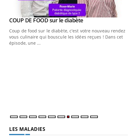
Youtube
cès
COUP DE FOOD sur le diabète
Youtube
Coup de food sur le diabète, c'est votre nouveau rendez-
 en
vous culinaire qui bouscule les idées reçues ! Dans cet
u
épisode, une ...
Qua
You
"Les
trav
DRH 
LES MALADIES