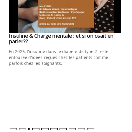
Youtube
Insuline & Charge mentale : et si on osait en
Youtube
Youtube
parler??
En 2026, l'insuline dans le diabète de type 2 reste
entourée d'idées reçues chez les patients comme
parfois chez les soignants.
Ecz
You
pour
L'ét
Vaca
Nos 