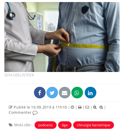
SEFA OZEL/ISTOCK
Publié le 10.09.2019 à 11h10
|
|
|
|
|
Commenter
Mots clés :
podcasts
âge
chirurgie bariatrique