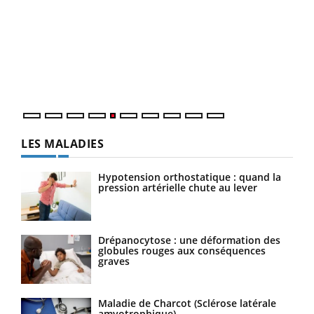
Un 
You
à l
Un é
mati
numé
LES MALADIES
Hypotension orthostatique : quand la
pression artérielle chute au lever
Drépanocytose : une déformation des
globules rouges aux conséquences
graves
Maladie de Charcot (Sclérose latérale
amyotrophique)