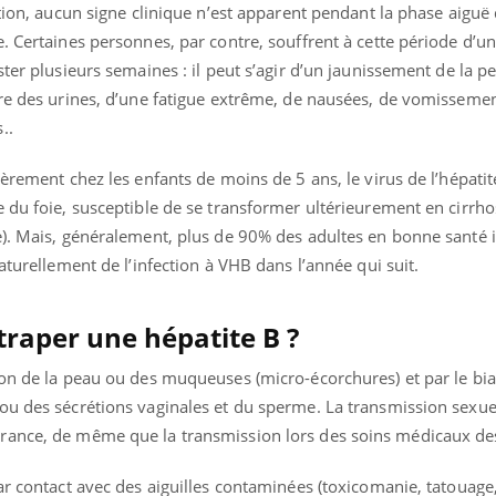
tion, aucun signe clinique n’est apparent pendant la phase aiguë d
. Certaines personnes, par contre, souffrent à cette période d’u
ter plusieurs semaines : il peut s’agir d’un jaunissement de la p
bre des urines, d’une fatigue extrême, de nausées, de vomissemen
..
ièrement chez les enfants de moins de 5 ans, le virus de l’hépati
 du foie, susceptible de se transformer ultérieurement en cirrho
e). Mais, généralement, plus de 90% des adultes en bonne santé i
aturellement de l’infection à VHB dans l’année qui suit.
raper une hépatite B ?
on de la peau ou des muqueuses (micro-écorchures) et par le biai
ou des sécrétions vaginales et du sperme. La transmission sexue
rance, de même que la transmission lors des soins médicaux de
ar contact avec des aiguilles contaminées (toxicomanie, tatouage