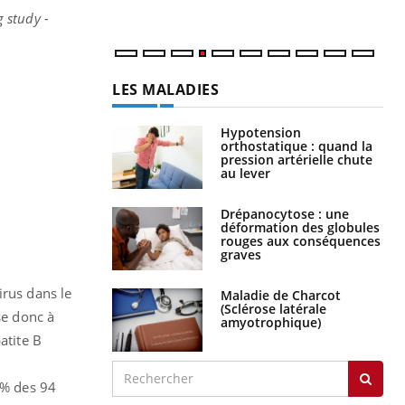
g study -
LES MALADIES
Hypotension
orthostatique : quand la
pression artérielle chute
au lever
Drépanocytose : une
déformation des globules
rouges aux conséquences
graves
irus dans le
Maladie de Charcot
(Sclérose latérale
se donc à
amyotrophique)
atite B
5% des 94