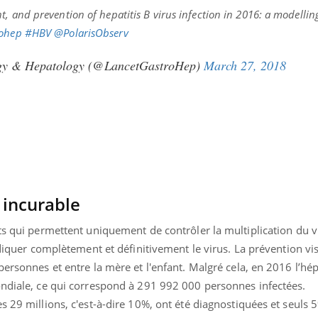
, and prevention of hepatitis B virus infection in 2016: a modellin
ohep
#HBV
@PolarisObserv
ogy & Hepatology (@LancetGastroHep)
March 27, 2018
 incurable
ts qui permettent uniquement de contrôler la multiplication du v
radiquer complètement et définitivement le virus. La prévention vi
personnes et entre la mère et l'enfant. Malgré cela, en 2016 l’hép
ondiale, ce qui correspond à 291 992 000 personnes infectées.
s 29 millions, c'est-à-dire 10%, ont été diagnostiquées et seuls 