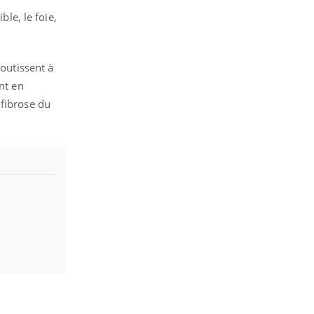
ble, le foie,
boutissent à
nt en
 fibrose du