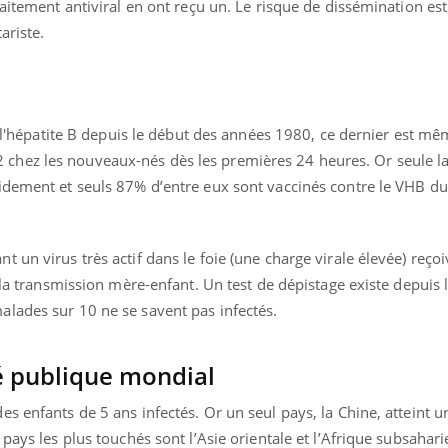
raitement antiviral en ont reçu un. Le risque de dissémination e
ariste.
de l'hépatite B depuis le début des années 1980, ce dernier est m
hez les nouveaux-nés dès les premières 24 heures. Or seule la
idement et seuls 87% d’entre eux sont vaccinés contre le VHB du
 un virus très actif dans le foie (une charge virale élevée) reço
e la transmission mère-enfant. Un test de dépistage existe depuis
lades sur 10 ne se savent pas infectés.
 publique mondial
s enfants de 5 ans infectés. Or un seul pays, la Chine, atteint 
pays les plus touchés sont l’Asie orientale et l’Afrique subsahar