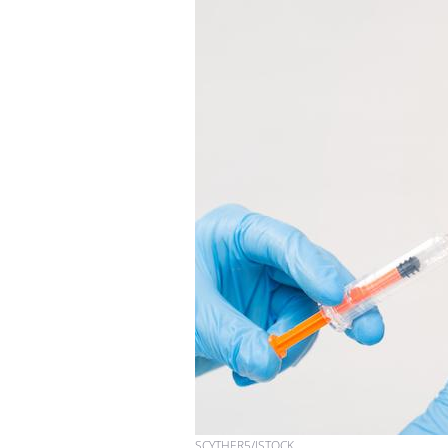
Hantavirus : un cas
détecté chez un touriste
en France
Mortalité infantile : un
rapport s’interroge sur
son taux élevé en France
Grossesse à risque : ce jus
naturel attire l'attention
des chercheurs
SCYTHER5/ISTOCK