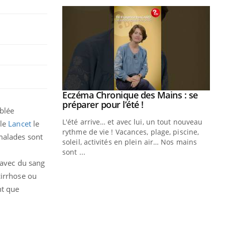
ale : et si on
Eczéma Chronique des Mains : se
Youtube
ube
Youtube
préparer pour l’été !
blée
e diabète de type 2
L'été arrive… et avec lui, un tout nouveau
 le
Lancet
le
çues chez les
rythme de vie ! Vacances, plage, piscine,
 malades sont
ez les soignants.
soleil, activités en plein air… Nos mains
sont ...
Di
You
 avec du sang
cirrhose ou
Le 
nom
nt que
dia
défi