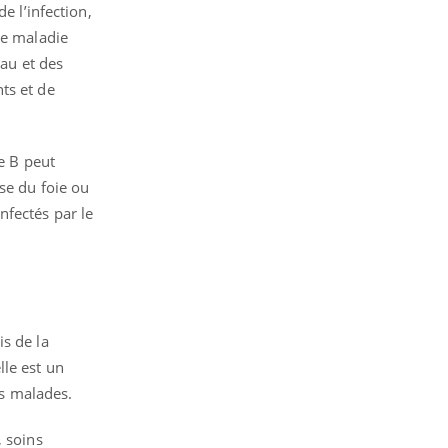
e l’infection,
ne maladie
eau et des
ts et de
te B peut
se du foie ou
nfectés par le
s de la
lle est un
s malades.
, soins