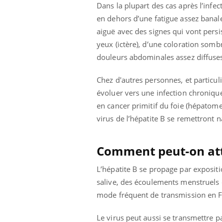
Dans la plupart des cas après l’infec
en dehors d’une fatigue assez banale
aiguë avec des signes qui vont persis
yeux (ictère), d’une coloration som
douleurs abdominales assez diffuses
Chez d'autres personnes, et particul
évoluer vers une infection chronique
en cancer primitif du foie (hépatom
virus de l’hépatite B se remettront n
Comment peut-on att
L’hépatite B se propage par expositi
salive, des écoulements menstruels 
mode fréquent de transmission en F
Le virus peut aussi se transmettre p