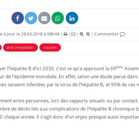
 à jour le 28.03.2018 à 08h49
|
|
|
|
Commenter
prêt immobilier
trachée
ence en fer : comprendre pour
Insuline & Charge ment
tube
Youtube
Youtube
Yout
venir
osait en parler??
ème
r l’hépatite B d’ici 2030, c’est ce qu’a approuvé la 69
Assem
gue, irritabilité, brouillard mental ou
En 2026, l'insuline dans l
ur de l'épidémie mondiale. En effet, selon une étude parue dans
e alopécie… Les symptômes de la
reste entourée d'idées re
 seraient infectées par le virus de l’hépatite B, et 95% de ces
nce en fer sont multiples ce qui la rend
patients comme parfois ch
lement entre personnes, lors des rapports sexuels ou par contact
mbre de décès liés aux complications de l’hépatite B chronique (
 chaque année. Il s'agit donc d'un enjeu presque aussi importa