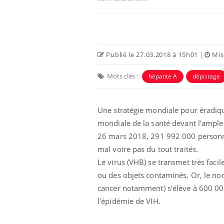
Publié le 27.03.2018 à 15h01
|
Mise
Mots clés :
hépatite A
dépistage
Eczéma Chronique des Mains :
Car
Youtube
You
Youtube
expliquer ma maladie
pré
Une stratégie mondiale pour éradique
Il y a des sujets qui sont faciles à aborder...
Fati
mondiale de la santé devant l’ample
d'autres non ! D'un côté, poser des
mêm
26 mars 2018, 291 992 000 personnes
questions sur la maladie d'un proche c'est
care
mal voire pas du tout traités.
montrer ...
...
Le virus (VHB) se transmet très faci
ou des objets contaminés. Or, le no
cancer notamment) s’élève à 600 000
l'épidémie de VIH.