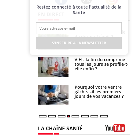
Restez connecté à toute l’actualité de la
Twitter
Facebook
Instagram
Santé
EN DIRECT
unya, dengue,
La sieste empêche-t-elle
e : que se passe-
de dormir la nuit ?
s le sud de la
S'INSCRIRE À LA NEWSLETTER
icaments GLP-1
VIH : la fin du comprimé
t-ils aussi les os
tous les jours se profile-t-
elle enfin ?
alovirus : ce qui
Pourquoi votre ventre
ans la prise en
gâche-t-il les premiers
des femmes
jours de vos vacances ?
es
LA CHAÎNE SANTÉ
Youtube