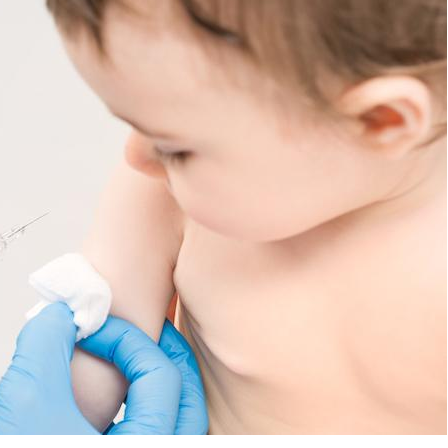
Comment oublier les
Chikung
écrans en vacances ?
West Nil
t-il dan
France ?
Toujours connectés :
Les méd
comment le travail
protègen
empiète de plus en plus
?
sur nos soirées
Cancer colorectal : une
Cytomég
stratégie simple aurait
change d
changé la donne au Pays
charge 
basque
enceint