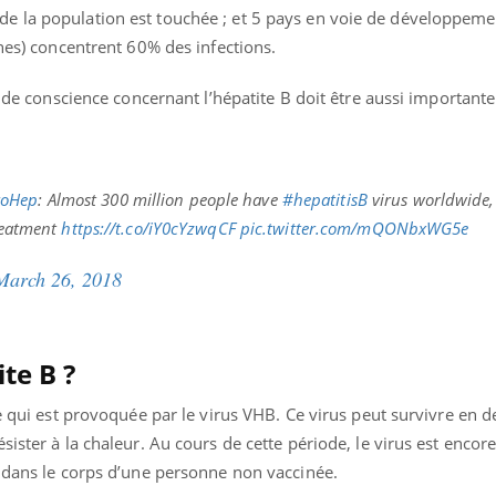
 la population est touchée ; et 5 pays en voie de développemen
ines) concentrent 60% des infections.
e de conscience concernant l’hépatite B doit être aussi important
roHep
: Almost 300 million people have
#hepatitisB
virus worldwide, 
treatment
https://t.co/iY0cYzwqCF
pic.twitter.com/mQONbxWG5e
March 26, 2018
te B ?
ie qui est provoquée par le virus VHB. Ce virus peut survivre en 
sister à la chaleur. Au cours de cette période, le virus est encor
e dans le corps d’une personne non vaccinée.