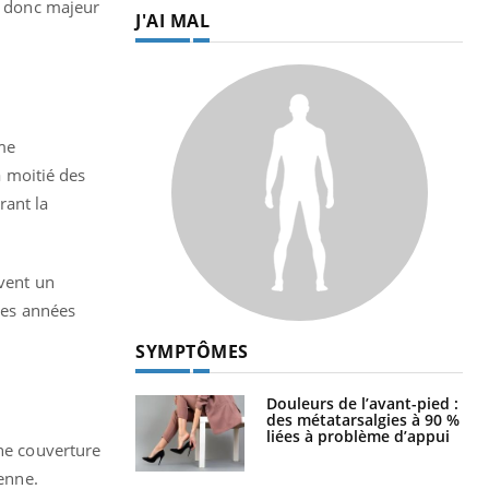
st donc majeur
J'AI MAL
ême
 moitié des
rant la
ivent un
 les années
SYMPTÔMES
Douleurs de l’avant-pied :
des métatarsalgies à 90 %
liées à problème d’appui
une couverture
ienne.