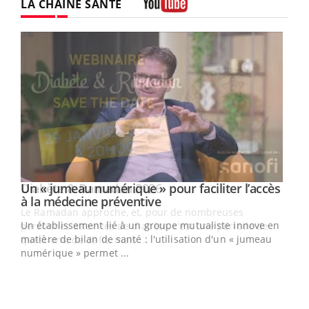
LA CHAÎNE SANTÉ
Youtube
Un « jumeau numérique » pour faciliter l’accès
Youtube
Youtube
à la médecine préventive
Un établissement lié à un groupe mutualiste innove en
e
matière de bilan de santé : l'utilisation d'un « jumeau
numérique » permet ...
COU
You