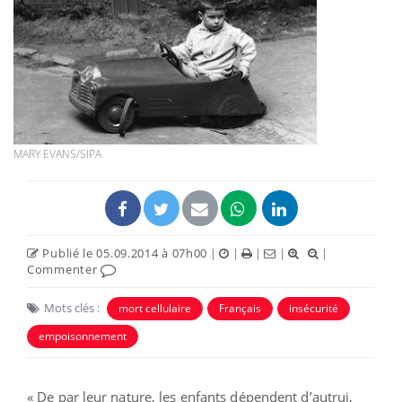
MARY EVANS/SIPA
Publié le 05.09.2014 à 07h00
|
|
|
|
|
Commenter
Mots clés :
mort cellulaire
Français
insécurité
empoisonnement
« De par leur nature, les enfants dépendent d’autrui,