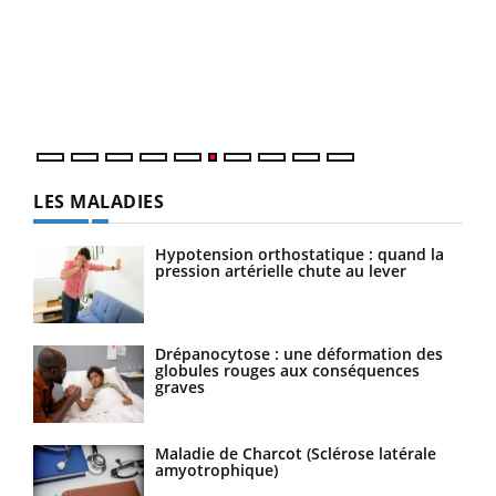
Coup
vous
épis
LES MALADIES
Hypotension orthostatique : quand la
pression artérielle chute au lever
Drépanocytose : une déformation des
globules rouges aux conséquences
graves
Maladie de Charcot (Sclérose latérale
amyotrophique)