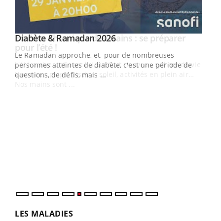
Youtube
Diabète & Ramadan 2026
Youtube
Le Ramadan approche, et, pour de nombreuses
vie !
personnes atteintes de diabète, c'est une période de
…
questions, de défis, mais ...
Un 
You
à l
Un é
mati
numé
LES MALADIES