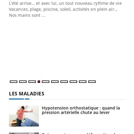
L'été arrive… et avec lui, un tout nouveau rythme de vie !
Vacances, plage, piscine, soleil, activités en plein air…
Nos mains sont ...
Dia
You
Le 
pers
ques
LES MALADIES
Hypotension orthostatique : quand la
pression artérielle chute au lever