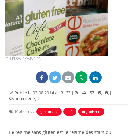
JON ELSWICK/AP/SIPA
Publié le 03.08.2014 à 13h33
|
|
|
|
|
Commenter
Mots clés :
glutamate
blé
organisme
Le régime sans gluten est le régime des stars du