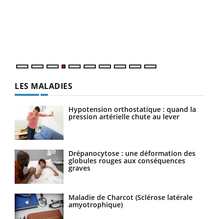
Le 
pers
ques
LES MALADIES
Hypotension orthostatique : quand la
pression artérielle chute au lever
Drépanocytose : une déformation des
globules rouges aux conséquences
graves
Maladie de Charcot (Sclérose latérale
amyotrophique)