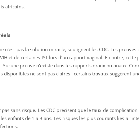
s africains.
réels
ne n’est pas la solution miracle, soulignent les CDC. Les preuves 
IH et de certaines IST lors d’un rapport vaginal. En outre, cette 
 Aucune preuve n’existe dans les rapports oraux ou anaux. Conc
 disponibles ne sont pas claires : certains travaux suggèrent un
st pas sans risque. Les CDC précisent que le taux de complication
uline & Charge mentale : et si on
Eczéma Chronique des
tube
Youtube
Youtube
Y
it en parler??
préparer pour l’été !
s enfants de 1 à 9 ans. Les risques les plus courants liés à l’int
fections.
026, l'insuline dans le diabète de type 2
L'été arrive… et avec lui,
e entourée d'idées reçues chez les
rythme de vie ! Vacances, 