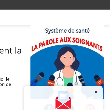
ent la
oi le
ion de
Publicité