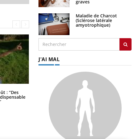
graves
Maladie de Charcot
(Sclérose latérale
amyotrophique)
J'AI MAL
Les troubles du sommeil modifient
oût : “Des
votre cerveau !
indispensable
”