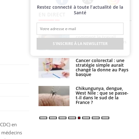
Restez connecté à toute l’actualité de la
Twitter
Facebook
Instagram
Santé
EN DIRECT
é infantile : un
Toujours connectés :
s’interroge sur
comment le travail
x élevé en France
empiète de plus en plus
S'INSCRIRE À LA NEWSLETTER
sur nos soirées
e à risque : ce jus
Cancer colorectal : une
attire l'attention
stratégie simple aurait
rcheurs
changé la donne au Pays
basque
 oublier les
Chikungunya, dengue,
en vacances ?
West Nile : que se passe-
t-il dans le sud de la
France ?
CDC) en
ux médecins