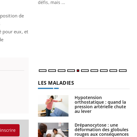
 air… Nos mains
défis, mais ...
Un
You
pposition de
fac
s
pr
 pour eux, et
Un 
de
mut
san
num
LES MALADIES
Hypotension
orthostatique : quand la
pression artérielle chute
au lever
Drépanocytose : une
déformation des globules
'inscrire
rouges aux conséquences