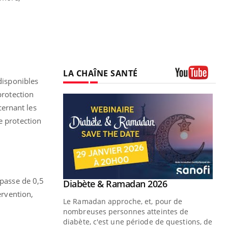
LA CHAÎNE SANTÉ
disponibles
Youtube
protection
ernant les
e protection
 passe de 0,5
Youtube
 Mains : se
Diabète & Ramadan 2026
Youtube
outube
ervention,
Le Ramadan approche, et, pour de
 un tout nouveau
nombreuses personnes atteintes de
plage, piscine,
diabète, c'est une période de questions, de