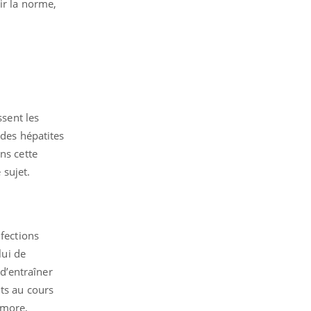
ir la norme,
ssent les
 des hépatites
ns cette
sujet.
nfections
lui de
d’entraîner
ts au cours
imore,