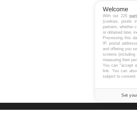
Welcome
With our 225
par
(cookies, pixels 
partners, whether c
or obtained later, i
Processing this da
IP, postal address
and offering you s
screens (including
measuring their pe
You can "accept al
link
. You can also 
subject to consent
Set you
À PROPOS
NEWSLETT
Recevez toute