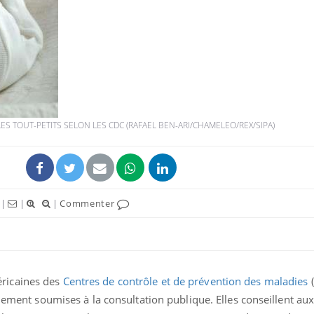
Syndrome métabolique :
Mortalit
quels sont les meilleurs
rapport 
exercices physiques ?
son tau
ES TOUT-PETITS SELON LES CDC (RAFAEL BEN-ARI/CHAMELEO/REX/SIPA)
Comment éviter une otite
Grossess
pendant les vacances ?
naturel 
des che
Hantavirus : un cas
Comment
|
|
|
Commenter
détecté chez un touriste
écrans 
en France
ricaines des
Centres de contrôle et de prévention des maladies
(
llement soumises à la consultation publique. Elles conseillent a