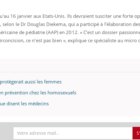
ients comme parfois chez les soignants.
soleil, activités en plein
sont ...
au 16 janvier aux Etats-Unis. Ils devraient susciter une forte o
, selon le Dr Douglas Diekema, qui a participé à l’élaboration de
caine de pédiatrie (AAP) en 2012. « C’est un dossier passionné
irconcision, ce n’est pas bien », explique ce spécialiste au micro 
 protègerait aussi les femmes
e en prévention chez les homosexuels
que disent les médecins
S