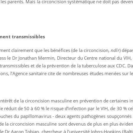
 les parents. Mais la circoncision systématique ne doit pas deven
ement transmissibles
ement clairement que les bénéfices (de la circoncision,
ndlr
) dépa
Press le Dr Jonathan Mermin, Directeur du Centre national du VIH,
 transmissibles et de la prévention de la tuberculose aux CDC. Da
s, l’Agence sanitaire cite de nombreuses études menées sur le 
intérêt de la circoncision masculine en prévention de certaines i
le réduit de 50 à 60 % le risque d’infection par le VIH, de 30 % ce
souches du papillomavirus - deux agents pathogènes soupçonnés 
de la circoncision masculine sont devenus de plus en plus éviden
le Dr Aaron Tobian, chercheur à l’université Johns-Hopkins (Balt