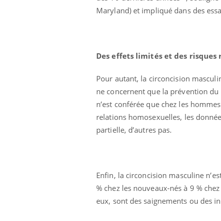
Maryland) et impliqué dans des essai
Des effets limités et des risques 
Pour autant, la circoncision masculi
ne concernent que la prévention du V
n’est conférée que chez les hommes.
relations homosexuelles, les données
partielle, d’autres pas.
Enfin, la circoncision masculine n’e
 Mains :
Carence en fer : comprendre pour
Ins
Youtube
You
Youtube
Youtube
prévenir
osa
% chez les nouveaux-nés à 9 % chez le
eux, sont des saignements ou des in
aciles à aborder...
Fatigue, irritabilité, brouillard mental ou
En 2
poser des
même alopécie… Les symptômes de la
rest