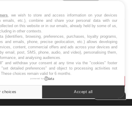
SYMPTÔMES
tners
, we wish to store and access information on your devices
in emails, etc.), combine and share your personal data with our
ollected on this website or in our emails, already held by some of us,
Douleurs de l’avant-pied :
ncluding in other contexts.
des métatarsalgies à 90 %
liées à problème d’appui
ta (identifiers, browsing, preferences, purchases, loyalty programs,
es and emails, phone, precise geolocation, etc.) allows developing
ervices, content, commercial offers and ads across your devices and
 by email, post, SMS, phone, audio, and video), personalising them,
Mauvaise haleine : il faut
rformance, and analysing audiences.
améliorer l’hygiène
bucco-dentaire
l" and withdraw your consent at any time via the "cookies" footer
"set detailed preferences" and object to processing activities not
. These choices remain valid for 6 months.
powered by
r choices
Accept all
Cookies settings
ER
s les semaines les meilleures