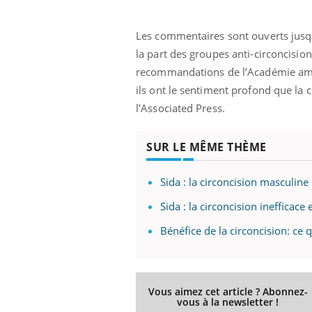
'un proche c'est
carence en fer sont multiples ce qui la rend
pat
...
Les commentaires sont ouverts jusqu’
la part des groupes anti-circoncision
recommandations de l’Académie améri
ils ont le sentiment profond que la c
l’Associated Press.
SUR LE MÊME THÈME
Sida : la circoncision masculine
Sida : la circoncision inefficac
Bénéfice de la circoncision: ce 
Vous aimez cet article ? Abonnez-
vous à la newsletter !